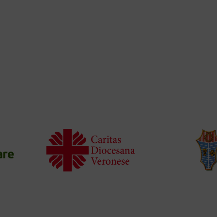
+50 Enti Associati
ar
parte
del
mondo
Una nuova sfida ti aspetta...