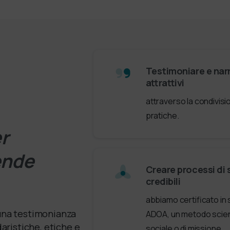
Testimoniare e narr
attrattivi
attraverso la condivisi
pratiche.
r
rende
Creare processi di 
credibili
abbiamo certificato in 
 una testimonianza
ADOA, un metodo scienti
aristiche, etiche e
sociale o di missione.