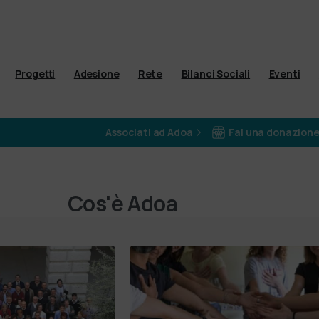
Progetti
Adesione
Rete
Bilanci Sociali
Eventi
Associati ad Adoa
Fai una donazion
Cos'è Adoa