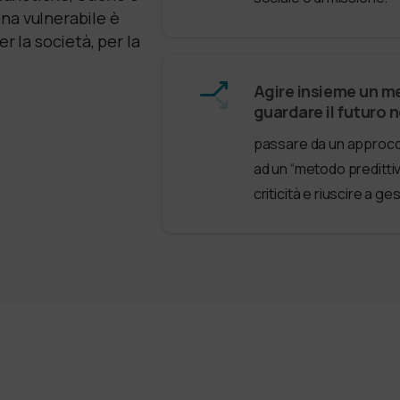
ona vulnerabile è
r la società, per la
Agire insieme un m
guardare il futuro n
passare da un approcci
ad un “metodo predittiv
criticità e riuscire a ge