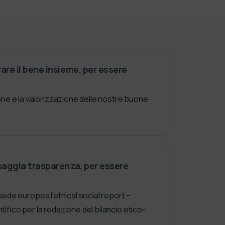
are il bene insieme, per essere
one e la valorizzazione delle nostre buone
saggia trasparenza, per essere
sede europea l’ethical social report –
fico per la redazione del bilancio etico-