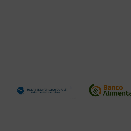
Entra
a
f