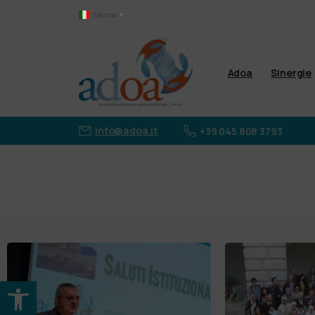
Italiano
▼
Adoa
Sinergie
info@adoa.it
+39 045 808 3793
Apri la barra degli strumenti