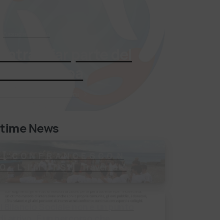
Associati Subito
Entra a far parte del
mondo Adoa
Richiedi Informazioni
ltime News
【 “ＣＯＮＦＲＡＮＣＥＳＣＯ Ｎ
Ｏ ＬＩＭＩＴＳ”】 Traversata
dello Stretto di Messina 2⃣4⃣
uglio 2026 Uniti dallo stesso
orizzonte: nessun lim…
Il Bilancio Sociale non è un punto
i arrivo. È un percorso che