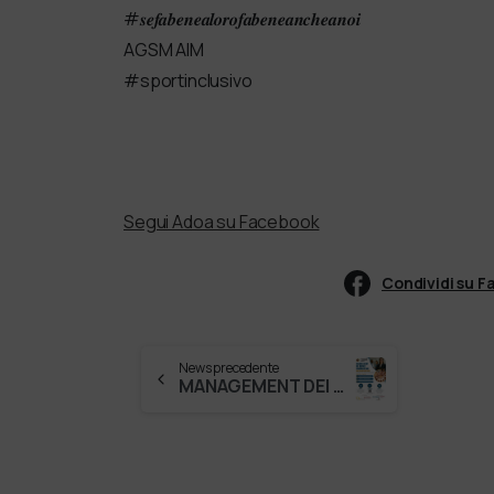
#𝒔𝒆𝒇𝒂𝒃𝒆𝒏𝒆𝒂𝒍𝒐𝒓𝒐𝒇𝒂𝒃𝒆𝒏𝒆𝒂𝒏𝒄𝒉𝒆𝒂𝒏𝒐𝒊
AGSM AIM
#sportinclusivo
Segui Adoa su Facebook
Condividi su 
News precedente
MANAGEMENT DEI SERVIZI SOCIOSANITARI MASTER UNIVERSITARIO Un progetto formativo qualificato e innovativo per formare oggi manager …