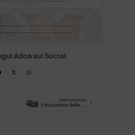
enera valore! Negli ultimi anni
enti, istituti religiosi, fondazioni
e …
Un bilancio non racconta solo
numeri. Racconta le persone
incontrate, i percorsi costruiti, le
relazioni nate e il cambiamento
generato. P…
gui Adoa sui Social
News successiva
L’inclusione delle persone disabili passa anche attraverso una migliore accessibilità delle strutture sportive. Alle piscine Monte Bianco è …