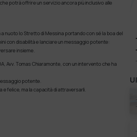
che potrà offrire un servizio ancora più inclusivo alle
à a nuoto lo Stretto di Messina portando con sé la boa del
i con disabilità e lanciare un messaggio potente:
aversare insieme.
ADOA, Avv. Tomas Chiaramonte, con un intervento che ha
U
 messaggio potente.
 e felice, ma la capacità di attraversarli.
l
d