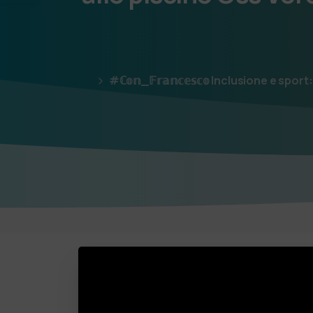
#ℂ𝕠𝕟_𝔽𝕣𝕒𝕟𝕔𝕖𝕤𝕔𝕠 Inclusione e s