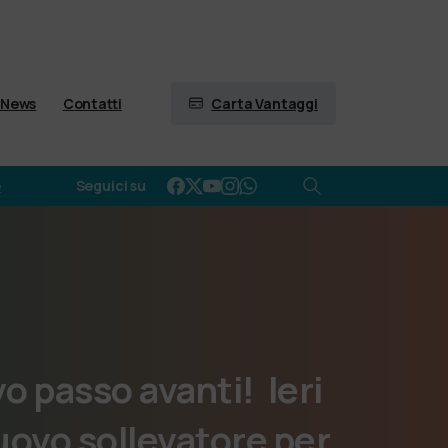
Carta Vantaggi
News
Contatti
e
Seguici su
vo
passo
avanti!
Ieri
uovo
sollevatore
per