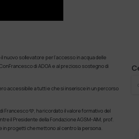
il nuovo sollevatore per l’accesso in acqua delle
o ConFrancesco di ADOA e al prezioso sostegno di
C
ro accessibile a tutti e che si inserisce in un percorso
i Francesco 🩵, ha ricordato il valore formativo del
mentre il Presidente della Fondazione AGSM-AIM, prof.
ire in progetti che mettono al centro la persona.