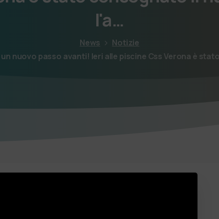
l'a…
News
Notizie
port: un nuovo passo avanti! Ieri alle piscine Css Verona è st