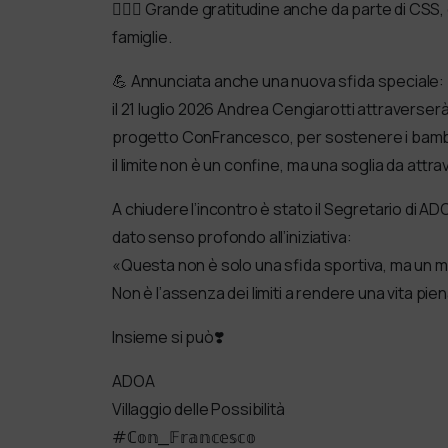
🤽🏻‍♂️ Grande gratitudine anche da parte di CSS, 
famiglie.
💪 Annunciata anche una nuova sfida speciale:
il 21 luglio 2026 Andrea Cengiarotti attraverser
progetto ConFrancesco, per sostenere i bambin
il limite non è un confine, ma una soglia da attr
A chiudere l’incontro è stato il Segretario di 
dato senso profondo all’iniziativa:
«Questa non è solo una sfida sportiva, ma un
Non è l’assenza dei limiti a rendere una vita piena
Insieme si può❣️
ADOA
Villaggio delle Possibilità
#ℂ𝕠𝕟_𝔽𝕣𝕒𝕟𝕔𝕖𝕤𝕔𝕠