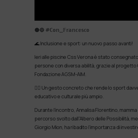
🟠🔵 #ℂ𝕠𝕟_𝔽𝕣𝕒𝕟𝕔𝕖𝕤𝕔𝕠
🌊 Inclusione e sport: un nuovo passo avanti!
Ieri alle piscine Css Verona è stato consegnato 
persone con diversa abilità, grazie al progett
Fondazione AGSM-AIM.
🏊‍♂️ Un gesto concreto che rende lo sport davve
educativo e culturale più ampio.
Durante l’incontro, Annalisa Florentino, mamma d
percorso svolto dall”Albero delle Possibilità, 
Giorgio Mion, ha ribadito l’importanza di invest