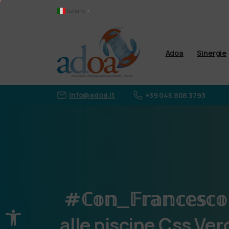
Italiano
▼
Adoa
Sinergie
info@adoa.it
+39 045 808 3793
#ℂ𝕠𝕟_𝔽𝕣𝕒𝕟𝕔𝕖𝕤𝕔𝕠
Apri la barra degli strumenti
alle
piscine
Css
Ver