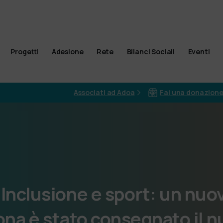
Progetti
Adesione
Rete
Bilanci Sociali
Eventi
Associati ad Adoa
Fai una donazion
Inclusione
e
sport:
un
nuo
ona
è
stato
consegnato
il
n