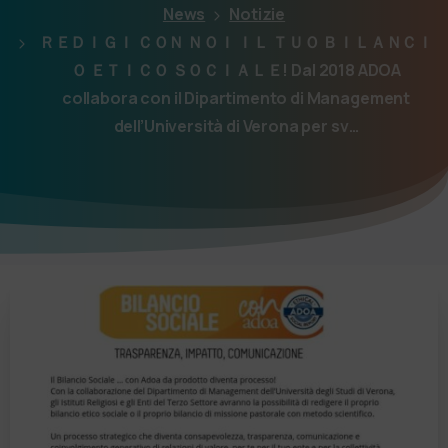
News
Notizie
ＲＥＤＩＧＩ ＣＯＮ ＮＯＩ ＩＬ ＴＵＯ ＢＩＬＡＮＣＩ
Ｏ ＥＴＩＣＯ ＳＯＣＩＡＬＥ! Dal 2018 ADOA
collabora con il Dipartimento di Management
dell’Università di Verona per sv…