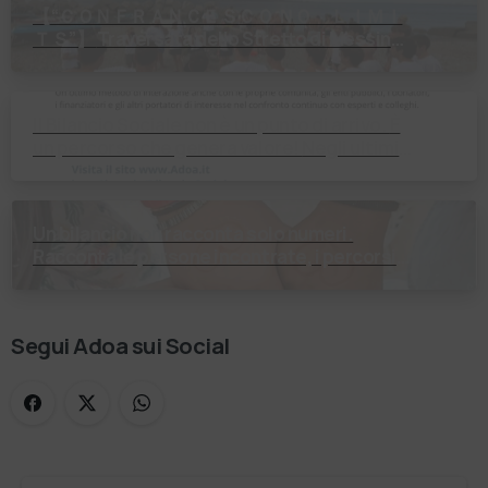
【 “ＣＯＮＦＲＡＮＣＥＳＣＯ ＮＯ ＬＩＭＩ
ＴＳ”】 Traversata dello Stretto di Messina
2⃣4⃣ luglio 2026 Uniti dallo stesso
orizzonte: nessun lim…
Il Bilancio Sociale non è un punto di arrivo. È
un percorso che genera valore! Negli ultimi
anni enti, istituti religiosi, fondazioni e …
Un bilancio non racconta solo numeri.
Racconta le persone incontrate, i percorsi
costruiti, le relazioni nate e il cambiamento
generato. P…
Segui Adoa sui Social