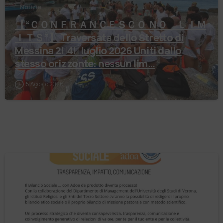
Notizie
【 “ＣＯＮＦＲＡＮＣＥＳＣＯ ＮＯ ＬＩＭ
ＩＴＳ”】 Traversata dello Stretto di
Messina 2⃣4⃣ luglio 2026 Uniti dallo
stesso orizzonte: nessun lim…
5 Agosto 2026