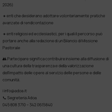
2026)
🔸️enti che desiderano adottare volontariamente pratiche
avanzate di rendicontazione
🔸️enti religiosi ed ecclesiastici, per i quali il percorso può
portare anche alla redazione di un Bilancio di Missione
Pastorale
👥️ Partecipare significa contribuire insieme alla diffusione di
una cultura della trasparenza e della valorizzazione
dell’impatto delle opere al servizio delle persone e delle
comunità.
ℹ️ info@adoa.it
📞 Segreteria Adoa
045 808 3710 – 342 0615840