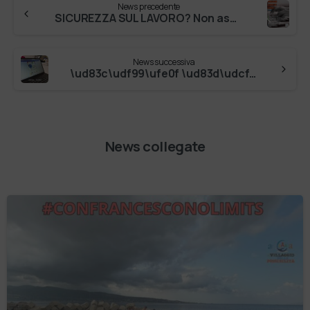
News precedente
SICUREZZA SUL LAVORO? Non aspettare! Il corso FORMAZIONE LAVORATORI GENERALE sviluppato da Il Villaggio delle Possibilità in e-learning è…
News successiva
\ud83c\udf99\ufe0f \ud83d\udcf9 \ud83d\udcf0\n\ud835\udddf\ud835\uddee \ud835\uddff\ud835\uddf2\ud835\uddf1\ud835\uddee\ud835\ude07\ud835\ud…
News collegate