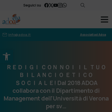
Seguici su
info@adoa.it
Associati ad Adoa
Apri la barra degli strumenti
ＲＥＤＩＧＩ
ＣＯＮ
ＮＯＩ
ＩＬ ＴＵＯ
ＢＩＬＡＮＣＩＯ
ＥＴＩＣＯ
ＳＯＣＩＡＬＥ!
Dal
2018
ADOA
collabora
con
il
Dipartimento
di
Management
dell'Università
di
Verona
per
sv…