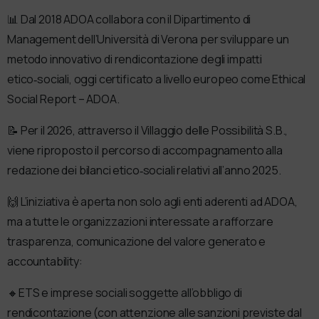
📊 Dal 2018 ADOA collabora con il Dipartimento di
Management dell’Università di Verona per sviluppare un
metodo innovativo di rendicontazione degli impatti
etico‑sociali, oggi certificato a livello europeo come Ethical
Social Report – ADOA.
📝 Per il 2026, attraverso il Villaggio delle Possibilità S.B.,
viene riproposto il percorso di accompagnamento alla
redazione dei bilanci etico‑sociali relativi all’anno 2025.
🙌 L’iniziativa è aperta non solo agli enti aderenti ad ADOA,
ma a tutte le organizzazioni interessate a rafforzare
trasparenza, comunicazione del valore generato e
accountability:
🔸️ETS e imprese sociali soggette all’obbligo di
rendicontazione (con attenzione alle sanzioni previste dal