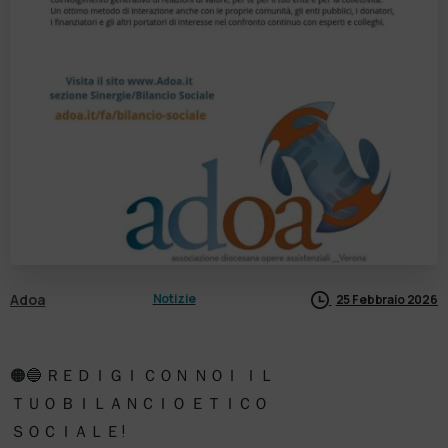
Adoa
Notizie
25 Febbraio 2026
🟠🔵 ＲＥＤＩＧＩ ＣＯＮ ＮＯＩ ＩＬ
ＴＵＯ ＢＩＬＡＮＣＩＯ ＥＴＩＣＯ
ＳＯＣＩＡＬＥ!