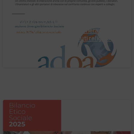
Notizie
Il Bilancio Sociale non è un punto di
arrivo. È un percorso che genera valore!
Negli ultimi anni enti, istituti religiosi,
fondazioni e …
4 Agosto 2026