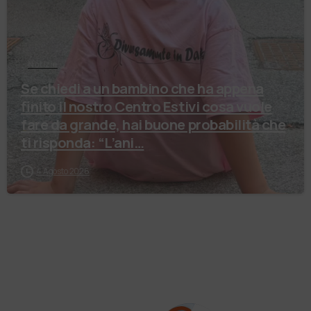
Notizie
Se chiedi a un bambino che ha appena
finito il nostro Centro Estivi cosa vuole
fare da grande, hai buone probabilità che
ti risponda: “L’ani…
4 Agosto 2026