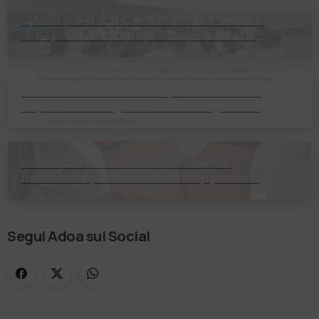
【 “ＣＯＮＦＲＡＮＣＥＳＣＯ ＮＯ ＬＩＭＩ
ＴＳ”】 Traversata dello Stretto di Messina
2⃣4⃣ luglio 2026 Uniti dallo stesso
orizzonte: nessun lim…
Il Bilancio Sociale non è un punto di arrivo. È
un percorso che genera valore! Negli ultimi
anni enti, istituti religiosi, fondazioni e …
Un bilancio non racconta solo numeri.
Racconta le persone incontrate, i percorsi
costruiti, le relazioni nate e il cambiamento
generato. P…
Segui Adoa sui Social