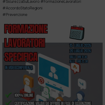
#SicurezzaSulLavoro #FormazioneLavoratori
#AccordoStatoRegioni
#Prevenzione