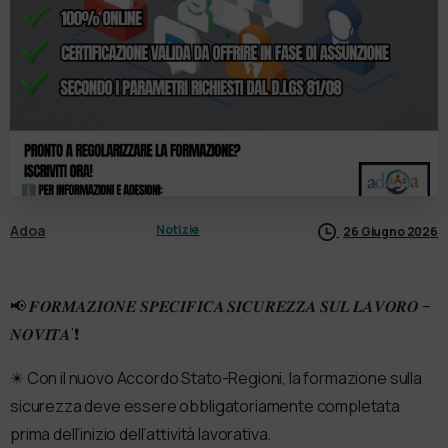
Adoa
Notizie
26 Giugno 2026
📢 𝑭𝑶𝑹𝑴𝑨𝒁𝑰𝑶𝑵𝑬 𝑺𝑷𝑬𝑪𝑰𝑭𝑰𝑪𝑨 𝑺𝑰𝑪𝑼𝑹𝑬𝒁𝒁𝑨 𝑺𝑼𝑳 𝑳𝑨𝑽𝑶𝑹𝑶 –
𝑵𝑶𝑽𝑰𝑻𝑨’❗️
✴️ Con il nuovo Accordo Stato-Regioni, la formazione sulla
sicurezza deve essere obbligatoriamente completata
prima dell’inizio dell’attività lavorativa.