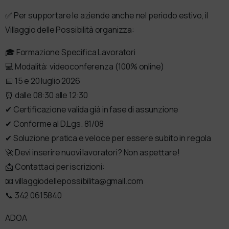
✅ Per supportare le aziende anche nel periodo estivo, il
Villaggio delle Possibilità organizza:
🎓 Formazione Specifica Lavoratori
💻 Modalità: videoconferenza (100% online)
📅 15 e 20 luglio 2026
⏰ dalle 08:30 alle 12:30
✔ Certificazione valida già in fase di assunzione
✔ Conforme al D.Lgs. 81/08
✔ Soluzione pratica e veloce per essere subito in regola
🚀 Devi inserire nuovi lavoratori? Non aspettare!
📩 Contattaci per iscrizioni:
📧 villaggiodellepossibilita@gmail.com
📞 342 0615840
ADOA