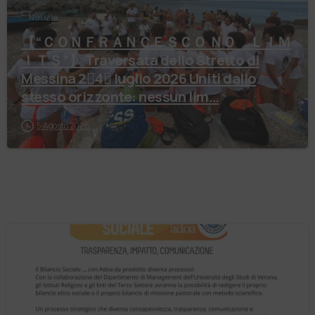
Notizie
【 “ＣＯＮＦＲＡＮＣＥＳＣＯ ＮＯ ＬＩＭ
ＩＴＳ”】 Traversata dello Stretto di
Messina 2⃣4⃣ luglio 2026 Uniti dallo
stesso orizzonte: nessun lim…
5 Agosto 2026