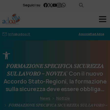
Seguici su
info@adoa.it
Associati ad Adoa
Apri la barra degli strumenti
𝑭𝑶𝑹𝑴𝑨𝒁𝑰𝑶𝑵𝑬
𝑺𝑷𝑬𝑪𝑰𝑭𝑰𝑪𝑨
𝑺𝑰𝑪𝑼𝑹𝑬𝒁𝒁𝑨
𝑺𝑼𝑳
𝑳𝑨𝑽𝑶𝑹𝑶
–
𝑵𝑶𝑽𝑰𝑻𝑨'
Con
il
nuovo
Accordo
Stato-Regioni,
la
formazione
sulla
sicurezza
deve
essere
obbliga…
News
Notizie
𝑭𝑶𝑹𝑴𝑨𝒁𝑰𝑶𝑵𝑬 𝑺𝑷𝑬𝑪𝑰𝑭𝑰𝑪𝑨 𝑺𝑰𝑪𝑼𝑹𝑬𝒁𝒁𝑨 𝑺𝑼𝑳 𝑳𝑨𝑽𝑶𝑹𝑶 –