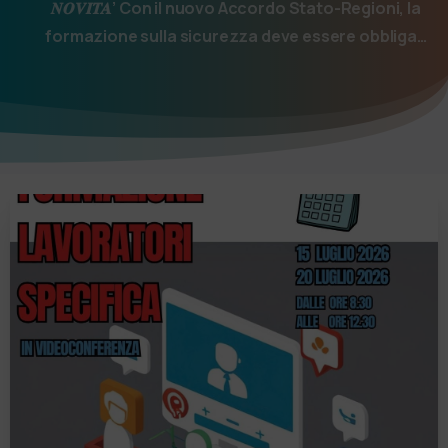
𝑵𝑶𝑽𝑰𝑻𝑨’ Con il nuovo Accordo Stato-Regioni, la
formazione sulla sicurezza deve essere obbliga…