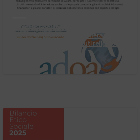
Notizie
Il Bilancio Sociale non è un punto di
arrivo. È un percorso che genera valore!
Negli ultimi anni enti, istituti religiosi,
fondazioni e …
4 Agosto 2026