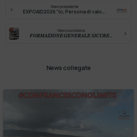
News precedente
EXPOAID2026 “Io, Persona di valore” Dal 25 al 27 giugno al Palacongressi di Rimini si terrà ExpoAid 2026, l’iniziativa promossa dal Minis…
News successiva
𝑭𝑶𝑹𝑴𝑨𝒁𝑰𝑶𝑵𝑬 𝑮𝑬𝑵𝑬𝑹𝑨𝑳𝑬 𝑺𝑰𝑪𝑼𝑹𝑬𝒁𝒁𝑨 𝑺𝑼𝑳 𝑳𝑨𝑽𝑶𝑹𝑶 – 𝑵𝑶𝑽𝑰𝑻𝑨’ Con l’entrata in vigore del nuovo Accordo Stato-Regioni, la formazione sulla sicure…
News collegate