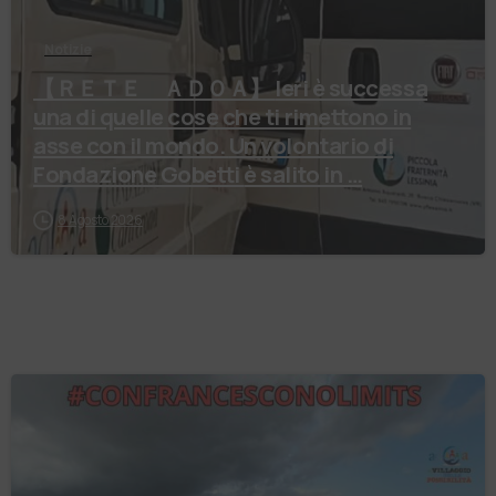
Notizie
【 ＲＥＴＥ ＡＤＯＡ】 Ieri è successa
una di quelle cose che ti rimettono in
asse con il mondo. Un volontario di
Fondazione Gobetti è salito in …
8 Agosto 2026