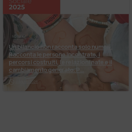
Notizie
Un bilancio non racconta solo numeri.
Racconta le persone incontrate, i
percorsi costruiti, le relazioni nate e il
cambiamento generato. P…
4 Agosto 2026