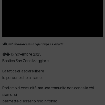
🕊𝑮𝒊𝒖𝒃𝒊𝒍𝒆𝒐 𝒅𝒊𝒐𝒄𝒆𝒔𝒂𝒏𝒐 𝑺𝒑𝒆𝒓𝒂𝒏𝒛𝒂 𝒆 𝑷𝒐𝒗𝒆𝒓𝒕𝒂̀
🟠🔵 15 novembre 2025
Basilica San Zeno Maggiore
La fatica di lasciare libere
le persone che amiamo.
Parliamo di comunità, ma una comunità non cancella chi
siamo, ci
permette di esserlo fino in fondo.