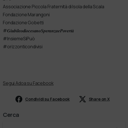
Associazione Piccola Fraternità di Isola della Scala
Fondazione Marangoni
Fondazione Gobetti
#𝑮𝒊𝒖𝒃𝒊𝒍𝒆𝒐𝒅𝒊𝒐𝒄𝒆𝒔𝒂𝒏𝒐𝑺𝒑𝒆𝒓𝒂𝒏𝒛𝒂𝒆𝑷𝒐𝒗𝒆𝒓𝒕𝒂̀
#InsiemeSiPuò
#orizzonticondivisi
Segui Adoa su Facebook
Condividi su Facebook
Share on X
Cerca