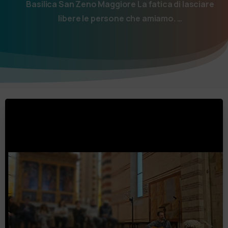
Basilica San Zeno Maggiore La fatica di lasciare
libere le persone che amiamo. …