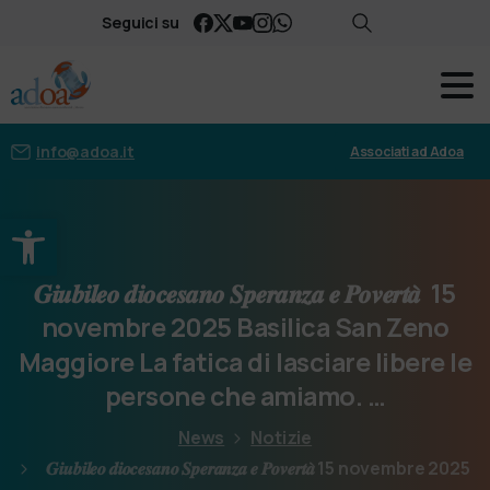
Seguici su
info@adoa.it
Associati ad Adoa
Apri la barra degli strumenti
𝑮𝒊𝒖𝒃𝒊𝒍𝒆𝒐
𝒅𝒊𝒐𝒄𝒆𝒔𝒂𝒏𝒐
𝑺𝒑𝒆𝒓𝒂𝒏𝒛𝒂
𝒆
𝑷𝒐𝒗𝒆𝒓𝒕𝒂̀
15
novembre
2025 Basilica
San
Zeno
Maggiore La
fatica
di
lasciare
libere le
persone
che
amiamo. …
News
Notizie
𝑮𝒊𝒖𝒃𝒊𝒍𝒆𝒐 𝒅𝒊𝒐𝒄𝒆𝒔𝒂𝒏𝒐 𝑺𝒑𝒆𝒓𝒂𝒏𝒛𝒂 𝒆 𝑷𝒐𝒗𝒆𝒓𝒕𝒂̀ 15 novembre 2025