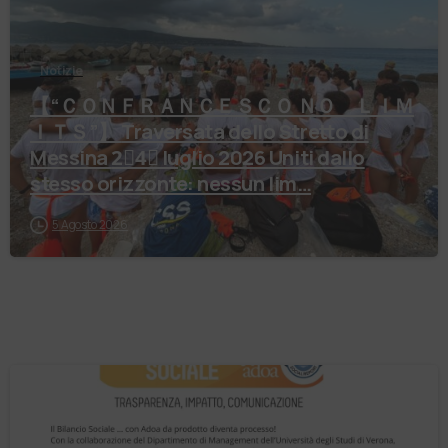
Notizie
【 “ＣＯＮＦＲＡＮＣＥＳＣＯ ＮＯ ＬＩＭ
ＩＴＳ”】 Traversata dello Stretto di
Messina 2⃣4⃣ luglio 2026 Uniti dallo
stesso orizzonte: nessun lim…
5 Agosto 2026