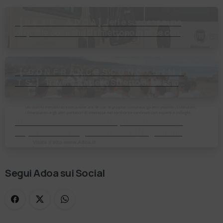
【 ＲＥＴＥ ＡＤＯＡ】 Ieri è successa una
di quelle cose che ti rimettono in asse con il
mondo. Un volontario di Fondazione Gobetti
è salito in …
【 “ＣＯＮＦＲＡＮＣＥＳＣＯ ＮＯ ＬＩＭＩ
ＴＳ”】 Traversata dello Stretto di Messina
2⃣4⃣ luglio 2026 Uniti dallo stesso
orizzonte: nessun lim…
Il Bilancio Sociale non è un punto di arrivo. È
un percorso che genera valore! Negli ultimi
anni enti, istituti religiosi, fondazioni e …
Segui Adoa sui Social