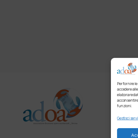
Per fornire l
accedere alle
elaborare dat
acconsentire 
funzioni.
Gestisci servi
Ac