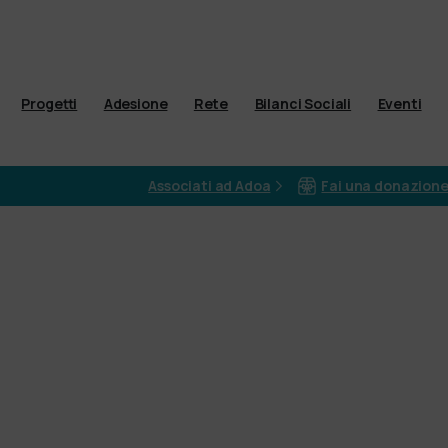
Progetti
Adesione
Rete
Bilanci Sociali
Eventi
Associati ad Adoa
Fai una donazion