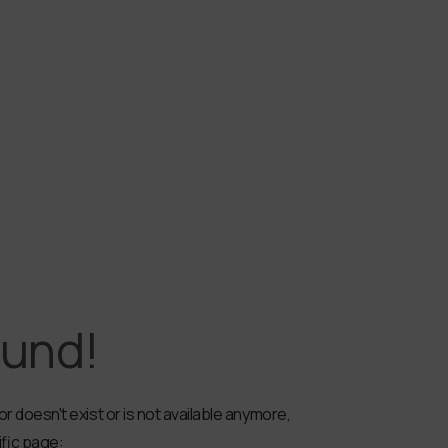
ound!
r doesn't exist or is not available anymore,
ific page: