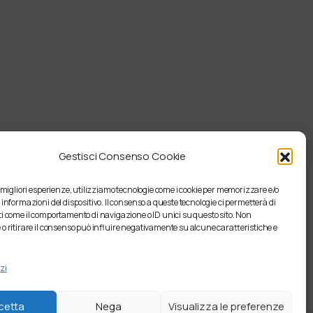
Gestisci Consenso Cookie
e migliori esperienze, utilizziamo tecnologie come i cookie per memorizzare e/o
 informazioni del dispositivo. Il consenso a queste tecnologie ci permetterà di
i come il comportamento di navigazione o ID unici su questo sito. Non
o ritirare il consenso può influire negativamente su alcune caratteristiche e
zi
cetta
Nega
Visualizza le preferenze