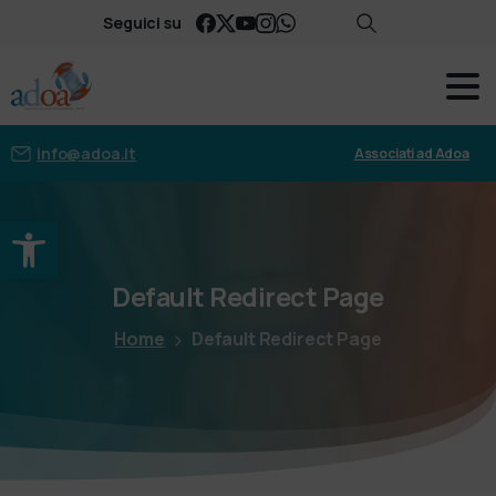
Seguici su
info@adoa.it
Associati ad Adoa
Apri la barra degli strumenti
Default
Redirect
Page
Home
Default Redirect Page