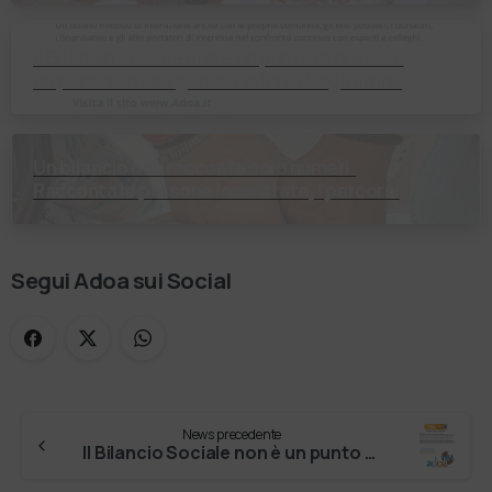
orizzonte: nessun lim…
Il Bilancio Sociale non è un punto di arrivo. È
un percorso che genera valore! Negli ultimi
anni enti, istituti religiosi, fondazioni e …
Un bilancio non racconta solo numeri.
Racconta le persone incontrate, i percorsi
costruiti, le relazioni nate e il cambiamento
generato. P…
Segui Adoa sui Social
News precedente
Il Bilancio Sociale non è un punto di arrivo. È un percorso che genera valore! Negli ultimi anni enti, istituti religiosi, fondazioni e …