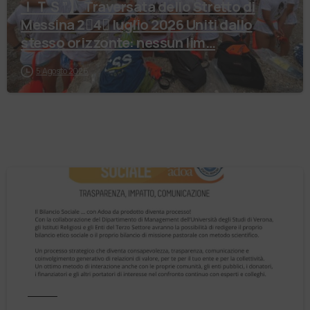
ＩＴＳ”】 Traversata dello Stretto di
Messina 2⃣4⃣ luglio 2026 Uniti dallo
stesso orizzonte: nessun lim…
5 Agosto 2026
Notizie