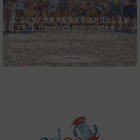
Notizie
【 “ＣＯＮＦＲＡＮＣＥＳＣＯ ＮＯ ＬＩＭ
ＩＴＳ”】 Traversata dello Stretto di
Messina 2⃣4⃣ luglio 2026 Medaglie al
collo, sorrisi al vento. La…
4 Agosto 2026