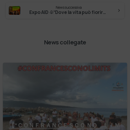
News successiva
Expo AID ♧“Dove la vita può fiorire!”♧ In questi giorni abbiamo ritrovato, con forza, il senso profondo del nostro impegno: costruire co…
News collegate
Notizie
【 “ＣＯＮＦＲＡＮＣＥＳＣＯ ＮＯ ＬＩＭ