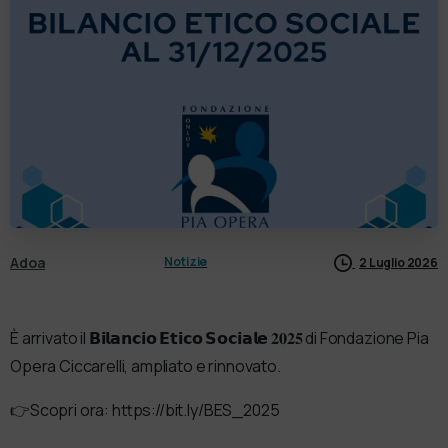
Adoa
Notizie
2 Luglio 2026
È arrivato il 𝗕𝗶𝗹𝗮𝗻𝗰𝗶𝗼 𝗘𝘁𝗶𝗰𝗼 𝗦𝗼𝗰𝗶𝗮𝗹𝗲 𝟐𝟎𝟐𝟓 di Fondazione Pia
Opera Ciccarelli, ampliato e rinnovato.
👉Scopri ora: https://bit.ly/BES_2025