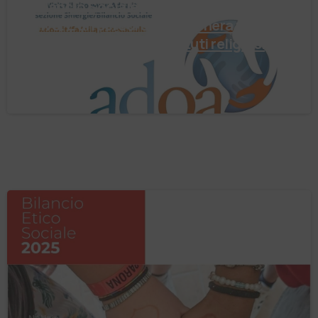
Il Bilancio Sociale non è un punto di
arrivo. È un percorso che genera valore!
Negli ultimi anni enti, istituti religiosi,
fondazioni e …
4 Agosto 2026