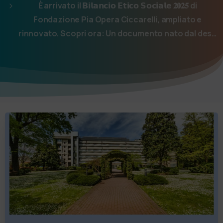
È arrivato il 𝗕𝗶𝗹𝗮𝗻𝗰𝗶𝗼 𝗘𝘁𝗶𝗰𝗼 𝗦𝗼𝗰𝗶𝗮𝗹𝗲 𝟐𝟎𝟐𝟓 di
Fondazione Pia Opera Ciccarelli, ampliato e
rinnovato. Scopri ora: Un documento nato dal des…