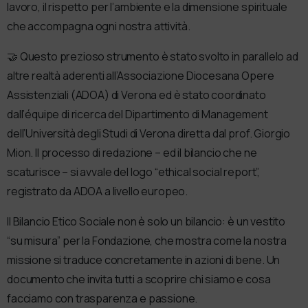
lavoro, il rispetto per l’ambiente e la dimensione spirituale
che accompagna ogni nostra attività.
🤝 Questo prezioso strumento è stato svolto in parallelo ad
altre realtà aderenti all’Associazione Diocesana Opere
Assistenziali (ADOA) di Verona ed è stato coordinato
dall’équipe di ricerca del Dipartimento di Management
dell’Università degli Studi di Verona diretta dal prof. Giorgio
Mion. Il processo di redazione – ed il bilancio che ne
scaturisce – si avvale del logo “ethical social report”,
registrato da ADOA a livello europeo.
Il Bilancio Etico Sociale non è solo un bilancio: è un vestito
“su misura” per la Fondazione, che mostra come la nostra
missione si traduce concretamente in azioni di bene. Un
documento che invita tutti a scoprire chi siamo e cosa
facciamo con trasparenza e passione.