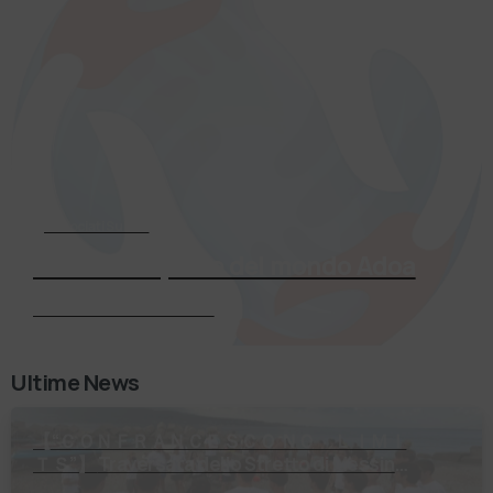
Associati Subito
Entra a far parte del mondo Adoa
Richiedi Informazioni
Ultime News
【 “ＣＯＮＦＲＡＮＣＥＳＣＯ ＮＯ ＬＩＭＩ
ＴＳ”】 Traversata dello Stretto di Messina
2⃣4⃣ luglio 2026 Uniti dallo stesso