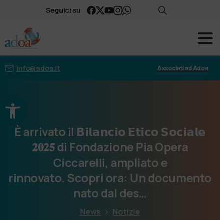
Seguici su
info@adoa.it
Associati ad Adoa
Apri la barra degli strumenti
È
arrivato
il
𝗕𝗶𝗹𝗮𝗻𝗰𝗶𝗼
𝗘𝘁𝗶𝗰𝗼
𝗦𝗼𝗰𝗶𝗮𝗹𝗲
𝟐𝟎𝟐𝟓
di
Fondazione
Pia
Opera
Ciccarelli,
ampliato
e
rinnovato. Scopri
ora:
Un
documento
nato
dal
des…
News
Notizie