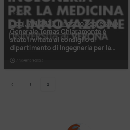
Notizie
Oggi, 7.11.2023, il nostro Segretario
Generale Tomas Chiaramonte è
stato invitato al consiglio di
dipartimento di Ingegneria per la
medicina…
7 Novembre 2023
1
2