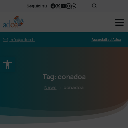
Seguici su
info@adoa.it
Associati ad Adoa
Apri la barra degli strumenti
Tag:
conadoa
News
conadoa