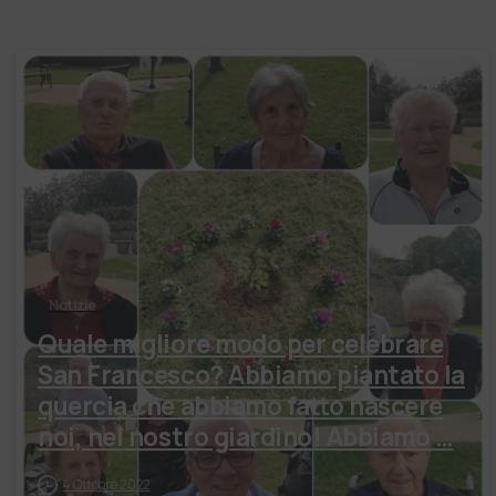
Notizie
Quale migliore modo per celebrare
San Francesco? Abbiamo piantato la
quercia che abbiamo fatto nascere
noi, nel nostro giardino! Abbiamo …
4 Ottobre 2022