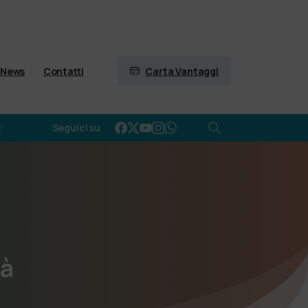
Carta Vantaggi
News
Contatti
e
Seguici su
tà