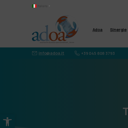
Italiano
▼
Adoa
Sinergie
info@adoa.it
+39 045 808 3793
T
Apri la barra degli strumenti