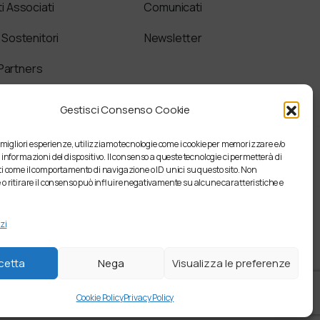
ti Associati
Comunicati
i Sostenitori
Newsletter
Partners
Gestisci Consenso Cookie
e migliori esperienze, utilizziamo tecnologie come i cookie per memorizzare e/o
 informazioni del dispositivo. Il consenso a queste tecnologie ci permetterà di
i come il comportamento di navigazione o ID unici su questo sito. Non
o ritirare il consenso può influire negativamente su alcune caratteristiche e
zi
cetta
Nega
Visualizza le preferenze
Cookie Policy
Privacy Policy