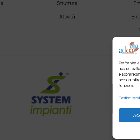
oa
Struttura
En
i
Attività
Ent
Per fornire l
accedere alle
elaborare dat
acconsentire 
funzioni.
Gestisci servi
Ac