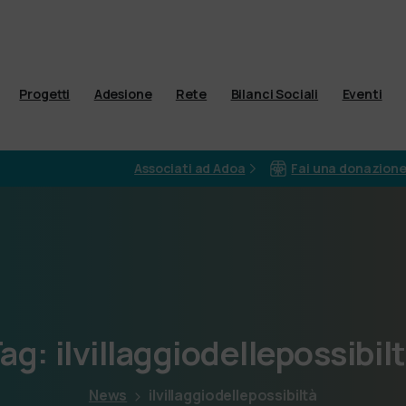
Progetti
Adesione
Rete
Bilanci Sociali
Eventi
Associati ad Adoa
Fai una donazion
ag:
ilvillaggiodellepossibil
News
ilvillaggiodellepossibiltà