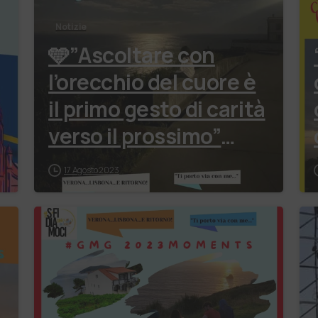
Notizie
🩵”Ascoltare con
l’orecchio del cuore è
il primo gesto di carità
verso il prossimo”
(Papa Francesco)
e
17 Agosto 2023
#ADOA
#ilvillaggiodellepossi
biltà …