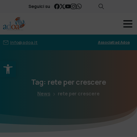
Seguici su
info@adoa.it
Associati ad Adoa
Apri la barra degli strumenti
Tag:
rete
per
crescere
News
rete per crescere