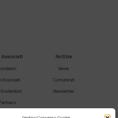
i Associati
Notizie
Fondatori
News
ti Associati
Comunicati
i Sostenitori
Newsletter
Partners
Gestisci Consenso Cookie