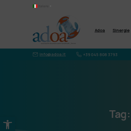
Italiano
▼
Adoa
Sinergie
info@adoa.it
+39 045 808 3793
Tag:
Apri la barra degli strumenti