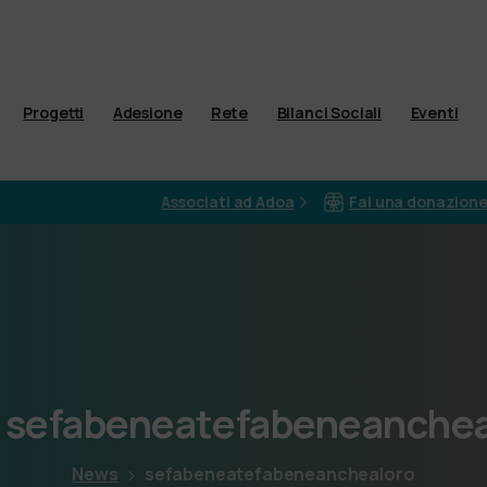
Progetti
Adesione
Rete
Bilanci Sociali
Eventi
Associati ad Adoa
Fai una donazion
sefabeneatefabeneanchea
News
sefabeneatefabeneanchealoro