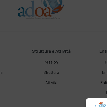
Struttura e Attività
Ent
Mission
oa
Struttura
En
i
Attività
Ent