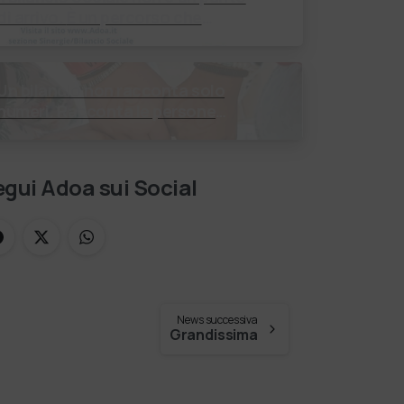
i arrivo. È un percorso che
enera valore! Negli ultimi anni
enti, istituti religiosi, fondazioni
e …
Un bilancio non racconta solo
numeri. Racconta le persone
incontrate, i percorsi costruiti, le
relazioni nate e il cambiamento
generato. P…
gui Adoa sui Social
News successiva
Grandissima