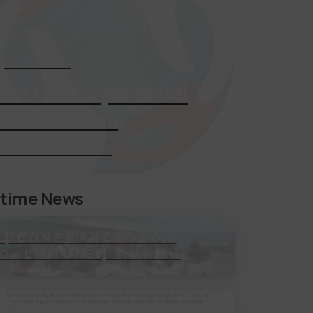
Associati Subito
Entra a far parte del
mondo Adoa
Richiedi Informazioni
ltime News
【 “ＣＯＮＦＲＡＮＣＥＳＣＯ Ｎ
Ｏ ＬＩＭＩＴＳ”】 Traversata
dello Stretto di Messina 2⃣4⃣
uglio 2026 Uniti dallo stesso
orizzonte: nessun lim…
Il Bilancio Sociale non è un punto