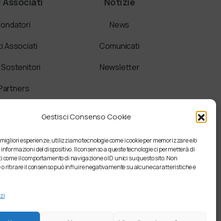
i Associati
Notizie
Fondatori
News
ti Associati
Comunicati
i Sostenitori
Newsletter
Partners
Gestisci Consenso Cookie
e migliori esperienze, utilizziamo tecnologie come i cookie per memorizzare e/o
 informazioni del dispositivo. Il consenso a queste tecnologie ci permetterà di
i come il comportamento di navigazione o ID unici su questo sito. Non
o ritirare il consenso può influire negativamente su alcune caratteristiche e
zi