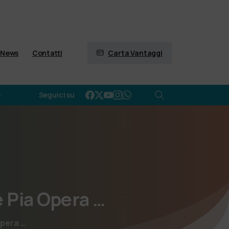
Carta Vantaggi
News
Contatti
e
Seguici su
e
Pia
Opera
…
Opera …