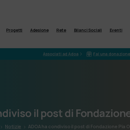
Progetti
Adesione
Rete
Bilanci Sociali
Eventi
Associati ad Adoa
Fai una donazion
ndiviso
il
post
di
Fondazion
Notizie
ADOA ha condiviso il post di Fondazione Pia 