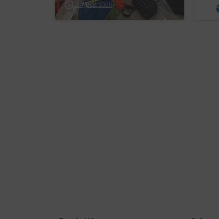
5 Agosto 2026
4
2⃣4⃣ luglio 2026
Ne
Uniti dallo stesso
ent
orizzonte: nessun
re
lim…
e 