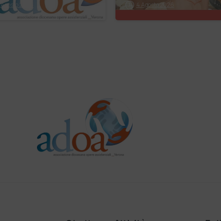
 Agosto 2026
4 Agosto 2026
gli ultimi anni
percorsi costruiti
i, istituti
le relazioni nate e
ligiosi, fondazioni
cambiamento
…
generato. P…