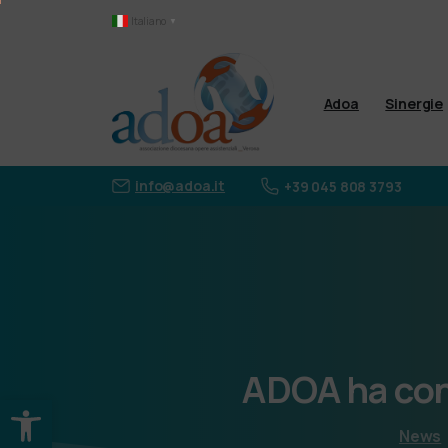
Italiano
▼
Adoa
Sinergie
info@adoa.it
+39 045 808 3793
ADOA
ha
co
Apri la barra degli strumenti
News