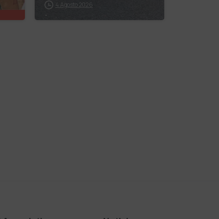
4 Agosto 2026
,
fare da grande, hai
 il
buone probabilità
che ti risponda:
“L’ani…