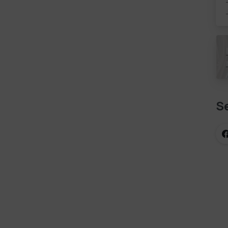
d
g
Se