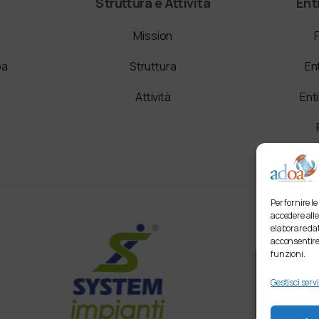
Struttura e Attività
Ent
Mission
oa
Struttura
En
i
Attività
Ent
Per fornire l
accedere alle
elaborare dat
acconsentire 
funzioni.
Gestisci servi