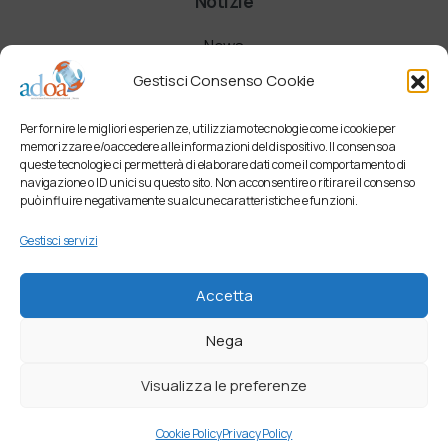
Notizie
News
Gestisci Consenso Cookie
Comunicati
Per fornire le migliori esperienze, utilizziamo tecnologie come i cookie per
Newsletter
memorizzare e/o accedere alle informazioni del dispositivo. Il consenso a
queste tecnologie ci permetterà di elaborare dati come il comportamento di
navigazione o ID unici su questo sito. Non acconsentire o ritirare il consenso
può influire negativamente su alcune caratteristiche e funzioni.
Gestisci servizi
Accetta
Nega
Visualizza le preferenze
Cookie Policy
Privacy Policy