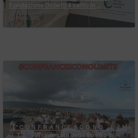
Fondazione Gobetti è salito in …
8 Agosto 2026
Notizie
【 “ＣＯＮＦＲＡＮＣＥＳＣＯ ＮＯ ＬＩＭ
ＩＴＳ”】 Traversata dello Stretto di