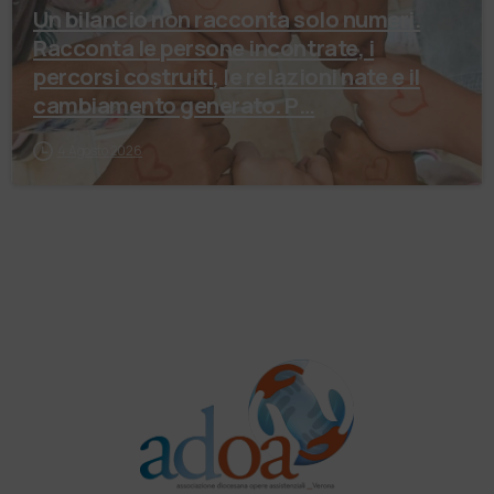
Un bilancio non racconta solo numeri.
Racconta le persone incontrate, i
percorsi costruiti, le relazioni nate e il
cambiamento generato. P…
4 Agosto 2026