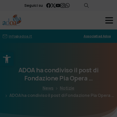
Seguici su
info@adoa.it
Associati ad Adoa
Apri la barra degli strumenti
ADOA
ha
condiviso
il
post
di
Fondazione
Pia
Opera
…
News
Notizie
ADOA ha condiviso il post di Fondazione Pia Opera …