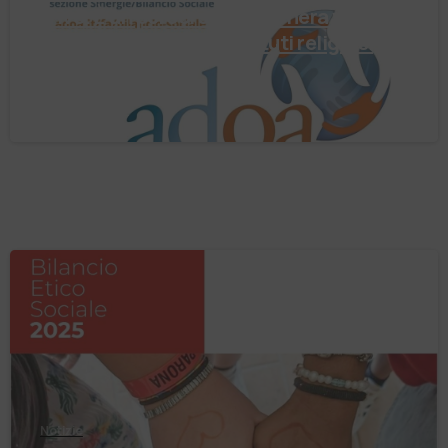
arrivo. È un percorso che genera valore!
Negli ultimi anni enti, istituti religiosi,
fondazioni e …
4 Agosto 2026
Notizie