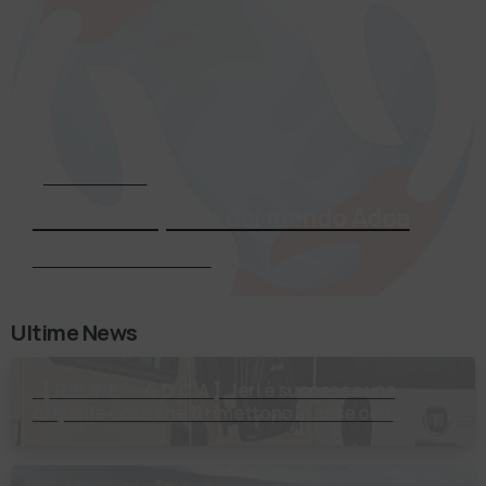
Associati Subito
Entra a far parte del mondo Adoa
Richiedi Informazioni
Ultime News
【 ＲＥＴＥ ＡＤＯＡ】 Ieri è successa una
di quelle cose che ti rimettono in asse con il
mondo. Un volontario di Fondazione Gobetti
è salito in …