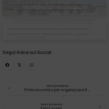
【 “ＣＯＮＦＲＡＮＣＥＳＣＯ ＮＯ ＬＩＭＩ
ＴＳ”】 Traversata dello Stretto di Messina
2⃣4⃣ luglio 2026 Uniti dallo stesso
orizzonte: nessun lim…
Il Bilancio Sociale non è un punto di arrivo. È
un percorso che genera valore! Negli ultimi
anni enti, istituti religiosi, fondazioni e …
Segui Adoa sui Social
News precedente
Primo incontro per organizzare il coro
News successiva
Felici sogni.