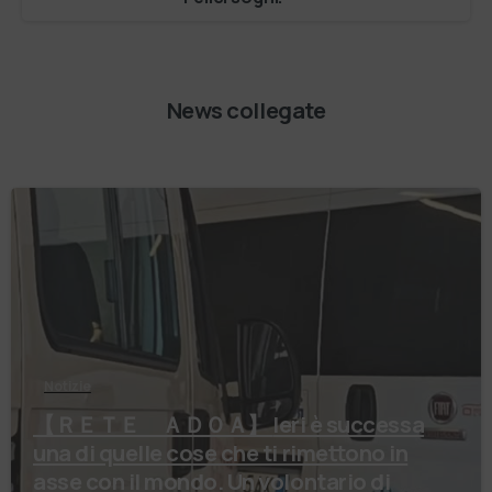
News collegate
Notizie
【 ＲＥＴＥ ＡＤＯＡ】 Ieri è successa
una di quelle cose che ti rimettono in
asse con il mondo. Un volontario di