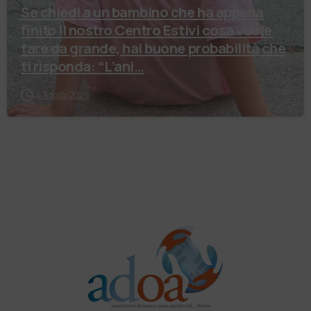
Se chiedi a un bambino che ha appena
finito il nostro Centro Estivi cosa vuole
fare da grande, hai buone probabilità che
ti risponda: “L’ani…
4 Agosto 2026