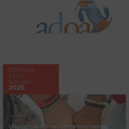
Negli ultimi anni enti, istituti religiosi,
fondazioni e …
4 Agosto 2026
Notizie
Un bilancio non racconta solo numeri.