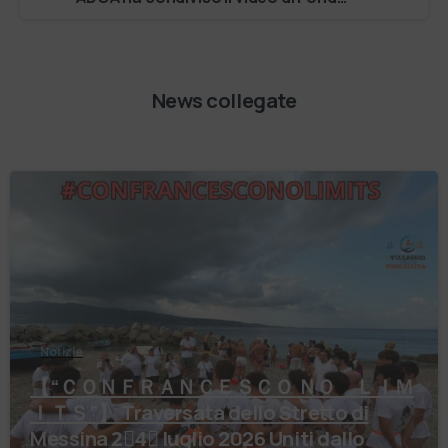
News collegate
Notizie
【 “ＣＯＮＦＲＡＮＣＥＳＣＯ ＮＯ ＬＩＭ
ＩＴＳ”】 Traversata dello Stretto di
Messina 2⃣4⃣ luglio 2026 Uniti dallo