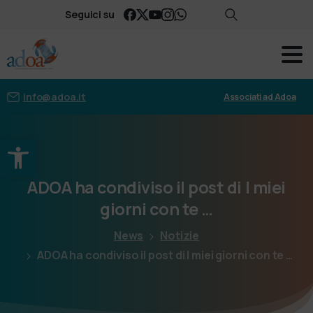
Seguici su
info@adoa.it
Associati ad Adoa
Apri la barra degli strumenti
ADOA
ha
condiviso
il
post
di
I
miei
giorni
con
te
…
News
Notizie
ADOA ha condiviso il post di I miei giorni con te …