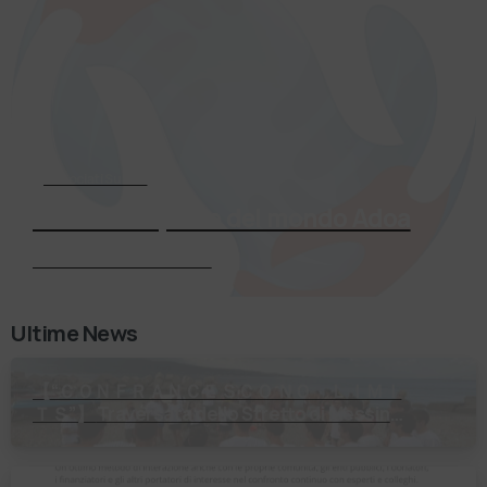
Associati Subito
Entra a far parte del mondo Adoa
Richiedi Informazioni
Ultime News
【 “ＣＯＮＦＲＡＮＣＥＳＣＯ ＮＯ ＬＩＭＩ
ＴＳ”】 Traversata dello Stretto di Messina
2⃣4⃣ luglio 2026 Uniti dallo stesso
orizzonte: nessun lim…