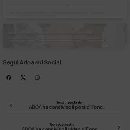
Il Bilancio Sociale non è un punto di arrivo. È
un percorso che genera valore! Negli ultimi
anni enti, istituti religiosi, fondazioni e …
Un bilancio non racconta solo numeri.
Racconta le persone incontrate, i percorsi
costruiti, le relazioni nate e il cambiamento
generato. P…
Segui Adoa sui Social
News precedente
ADOA ha condiviso il post di Fondazione Pia Opera …
News successiva
ADOA ha condiviso il video di Fondazione San …