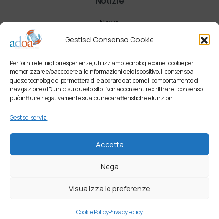
Notizie
News
Gestisci Consenso Cookie
Comunicati
Per fornire le migliori esperienze, utilizziamo tecnologie come i cookie per
Newsletter
memorizzare e/o accedere alle informazioni del dispositivo. Il consenso a
queste tecnologie ci permetterà di elaborare dati come il comportamento di
navigazione o ID unici su questo sito. Non acconsentire o ritirare il consenso
può influire negativamente su alcune caratteristiche e funzioni.
Gestisci servizi
Accetta
Nega
Visualizza le preferenze
Cookie Policy
Privacy Policy