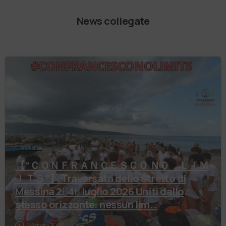
News collegate
Notizie
【 “ＣＯＮＦＲＡＮＣＥＳＣＯ ＮＯ ＬＩＭ
ＩＴＳ”】 Traversata dello Stretto di
Messina 2⃣4⃣ luglio 2026 Uniti dallo
stesso orizzonte: nessun lim…
5 Agosto 2026