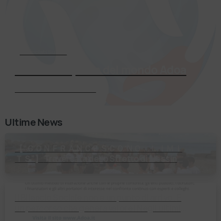
Associati Subito
Entra a far parte del mondo Adoa
Richiedi Informazioni
Ultime News
【 “ＣＯＮＦＲＡＮＣＥＳＣＯ ＮＯ ＬＩＭＩ
ＴＳ”】 Traversata dello Stretto di Messina
2⃣4⃣ luglio 2026 Uniti dallo stesso
orizzonte: nessun lim…
Il Bilancio Sociale non è un punto di arrivo. È
un percorso che genera valore! Negli ultimi
anni enti, istituti religiosi, fondazioni e …