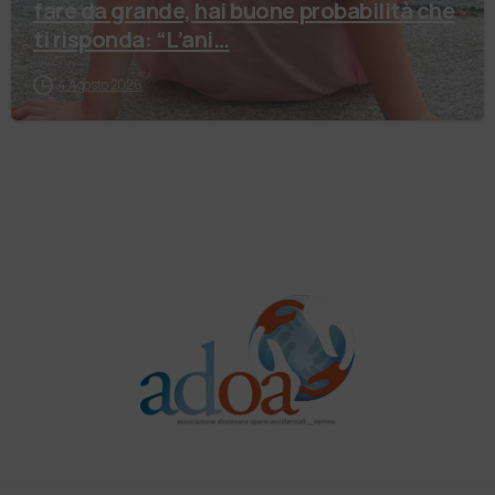
fare da grande, hai buone probabilità che
ti risponda: “L’ani…
4 Agosto 2026