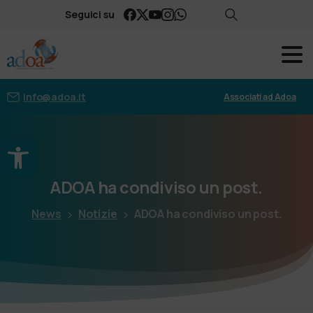
Seguici su
info@adoa.it
Associati ad Adoa
Apri la barra degli strumenti
ADOA
ha
condiviso
un
post.
News
Notizie
ADOA ha condiviso un post.