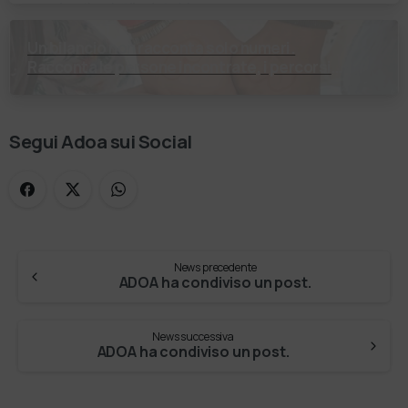
Un bilancio non racconta solo numeri.
Racconta le persone incontrate, i percorsi
costruiti, le relazioni nate e il cambiamento
generato. P…
Segui Adoa sui Social
News precedente
ADOA ha condiviso un post.
News successiva
ADOA ha condiviso un post.