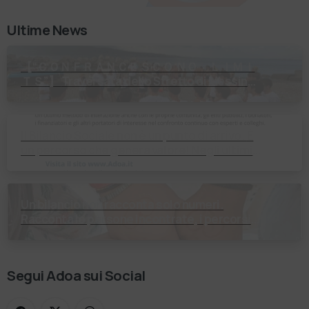
Ultime News
【 “ＣＯＮＦＲＡＮＣＥＳＣＯ ＮＯ ＬＩＭＩ
ＴＳ”】 Traversata dello Stretto di Messina
2⃣4⃣ luglio 2026 Uniti dallo stesso
orizzonte: nessun lim…
Il Bilancio Sociale non è un punto di arrivo. È
un percorso che genera valore! Negli ultimi
anni enti, istituti religiosi, fondazioni e …
Un bilancio non racconta solo numeri.
Racconta le persone incontrate, i percorsi
costruiti, le relazioni nate e il cambiamento
generato. P…
Segui Adoa sui Social