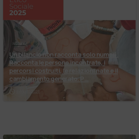
Notizie
Un bilancio non racconta solo numeri.
Racconta le persone incontrate, i
percorsi costruiti, le relazioni nate e il
cambiamento generato. P…
4 Agosto 2026