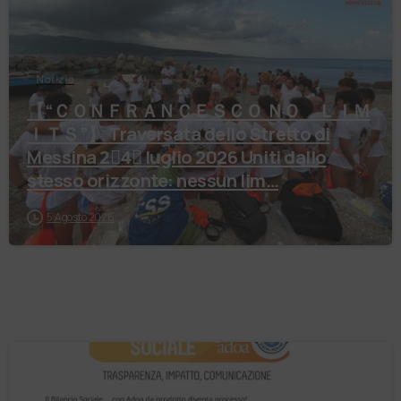
Notizie
【 “ＣＯＮＦＲＡＮＣＥＳＣＯ ＮＯ ＬＩＭ
ＩＴＳ”】 Traversata dello Stretto di
Messina 2⃣4⃣ luglio 2026 Uniti dallo
stesso orizzonte: nessun lim…
5 Agosto 2026