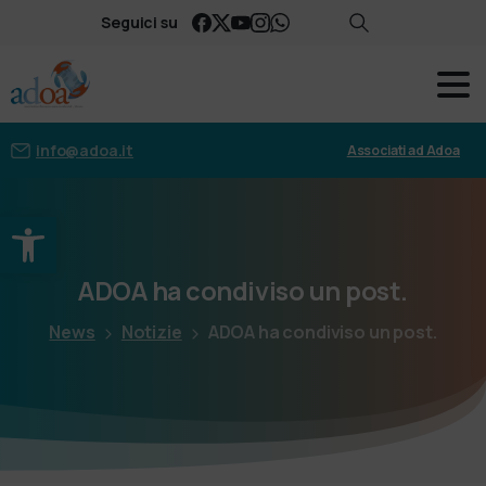
Seguici su
info@adoa.it
Associati ad Adoa
Apri la barra degli strumenti
ADOA
ha
condiviso
un
post.
News
Notizie
ADOA ha condiviso un post.