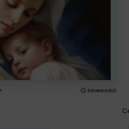
ie
8 Dicembre 2023
C
”