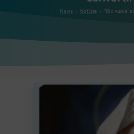
News
Notizie
“Dio vuole la