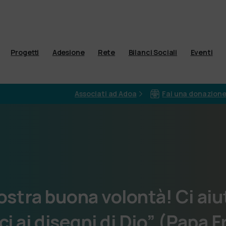
Progetti
Adesione
Rete
Bilanci Sociali
Eventi
Associati ad Adoa
Fai una donazion
ostra
buona
volontà!
Ci
aiu
ci
ai
disegni
di
Dio”
(Papa
F