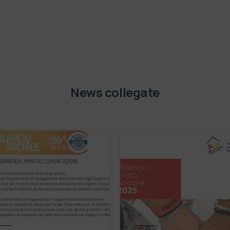
News collegate
izie
Notizie