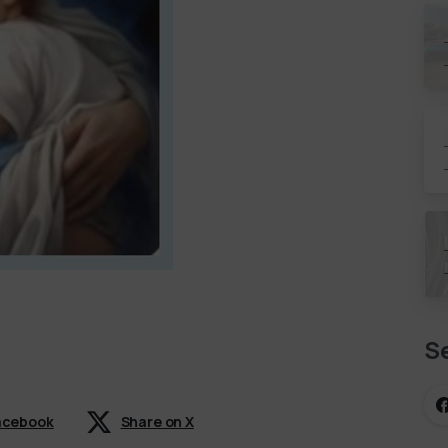
l
d
g
Se
Facebook
Share on X