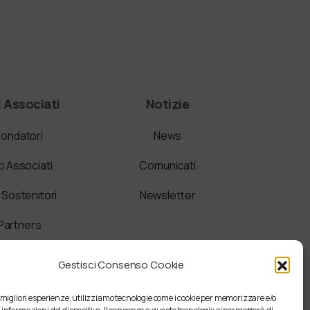
i Associati
Notizie
Fondatori
News
ti Associati
Comunicati
i Sostenitori
Newsletter
Partners
Gestisci Consenso Cookie
e migliori esperienze, utilizziamo tecnologie come i cookie per memorizzare e/o