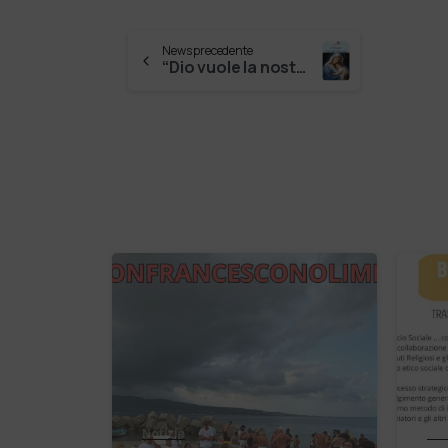
News precedente
“Dio vuole la nostra buona volontà! Ci aiuti la Madonna a convertirci ai disegni di Dio” (Papa Francesco)
Notizie
Not