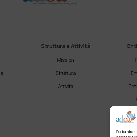
Struttura e Attività
Ent
Mission
oa
Struttura
En
i
Attività
Ent
Per fornire l