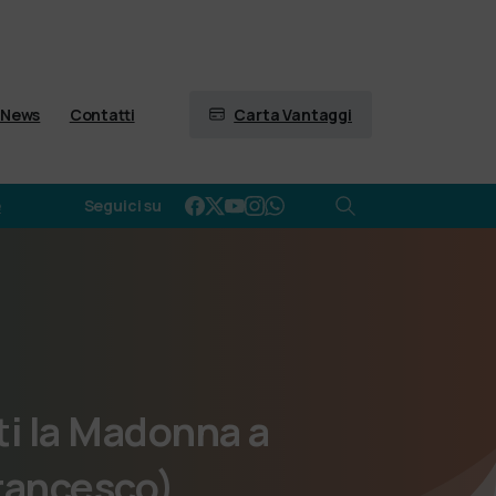
Carta Vantaggi
News
Contatti
e
Seguici su
ti
la
Madonna
a
rancesco)