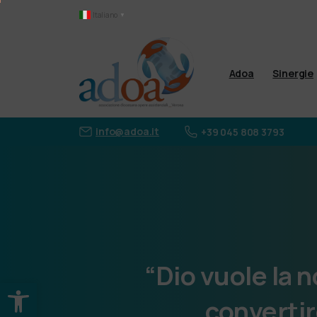
Italiano
▼
Adoa
Sinergie
info@adoa.it
+39 045 808 3793
“Dio
vuole
la
n
Apri la barra degli strumenti
convertir