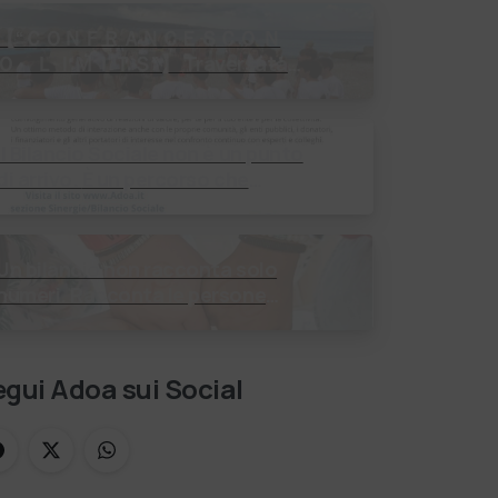
【 “ＣＯＮＦＲＡＮＣＥＳＣＯ Ｎ
Ｏ ＬＩＭＩＴＳ”】 Traversata
dello Stretto di Messina 2⃣4⃣
uglio 2026 Uniti dallo stesso
orizzonte: nessun lim…
Il Bilancio Sociale non è un punto
i arrivo. È un percorso che
enera valore! Negli ultimi anni
enti, istituti religiosi, fondazioni
e …
Un bilancio non racconta solo
numeri. Racconta le persone
incontrate, i percorsi costruiti, le
relazioni nate e il cambiamento
generato. P…
gui Adoa sui Social