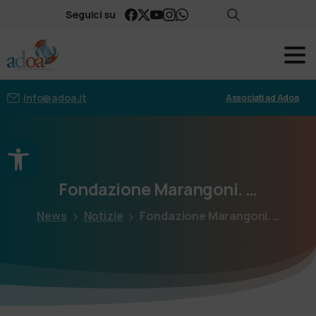
Seguici su
info@adoa.it
Associati ad Adoa
Apri la barra degli strumenti
Fondazione
Marangoni.
…
News
Notizie
Fondazione Marangoni. …