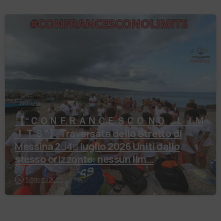
Notizie
【 “ＣＯＮＦＲＡＮＣＥＳＣＯ ＮＯ ＬＩＭ
ＩＴＳ”】 Traversata dello Stretto di
Messina 2⃣4⃣ luglio 2026 Uniti dallo
stesso orizzonte: nessun lim…
5 Agosto 2026