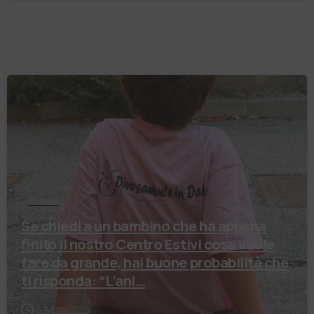
Notizie
Se chiedi a un bambino che ha appena
finito il nostro Centro Estivi cosa vuole
fare da grande, hai buone probabilità che
ti risponda: “L’ani…
4 Agosto 2026