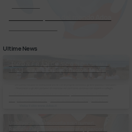
Associati Subito
Entra a far parte del mondo Adoa
Richiedi Informazioni
Ultime News
【 “ＣＯＮＦＲＡＮＣＥＳＣＯ ＮＯ ＬＩＭＩ
ＴＳ”】 Traversata dello Stretto di Messina
2⃣4⃣ luglio 2026 Uniti dallo stesso
orizzonte: nessun lim…
Il Bilancio Sociale non è un punto di arrivo. È
un percorso che genera valore! Negli ultimi
anni enti, istituti religiosi, fondazioni e …
Un bilancio non racconta solo numeri.
Racconta le persone incontrate, i percorsi