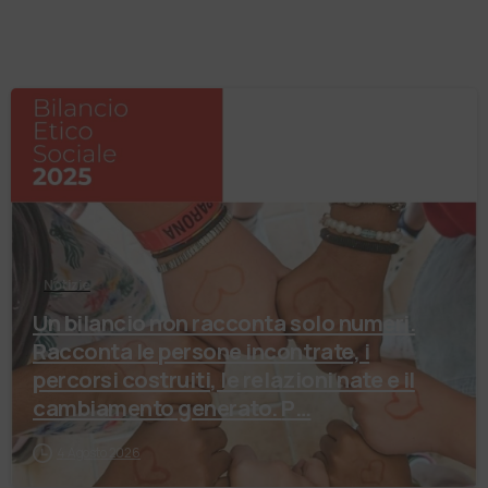
Notizie
Un bilancio non racconta solo numeri.
Racconta le persone incontrate, i
percorsi costruiti, le relazioni nate e il
cambiamento generato. P…
4 Agosto 2026