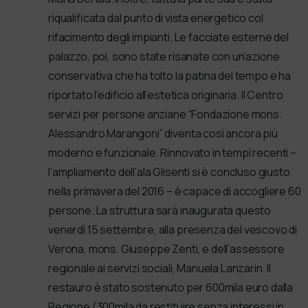
riqualificata dal punto di vista energetico col
rifacimento degli impianti. Le facciate esterne del
palazzo, poi, sono state risanate con un’azione
conservativa che ha tolto la patina del tempo e ha
riportato l’edificio all’estetica originaria. Il Centro
servizi per persone anziane “Fondazione mons.
Alessandro Marangoni” diventa così ancora più
moderno e funzionale. Rinnovato in tempi recenti –
l’ampliamento dell’ala Glisenti si è concluso giusto
nella primavera del 2016 – è capace di accogliere 60
persone. La struttura sarà inaugurata questo
venerdì 15 settembre, alla presenza del vescovo di
Verona, mons. Giuseppe Zenti, e dell’assessore
regionale ai servizi sociali, Manuela Lanzarin. Il
restauro è stato sostenuto per 600mila euro dalla
Regione (300mila da restituire senza interessi in