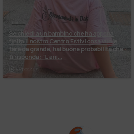
Notizie
Se chiedi a un bambino che ha appena
finito il nostro Centro Estivi cosa vuole
fare da grande, hai buone probabilità che
ti risponda: “L’ani…
4 Agosto 2026