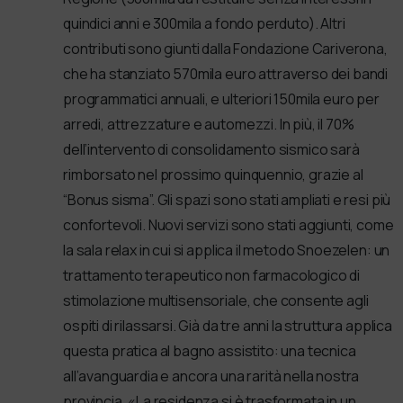
quindici anni e 300mila a fondo perduto). Altri
contributi sono giunti dalla Fondazione Cariverona,
che ha stanziato 570mila euro attraverso dei bandi
programmatici annuali, e ulteriori 150mila euro per
arredi, attrezzature e automezzi. In più, il 70%
dell’intervento di consolidamento sismico sarà
rimborsato nel prossimo quinquennio, grazie al
“Bonus sisma”. Gli spazi sono stati ampliati e resi più
confortevoli. Nuovi servizi sono stati aggiunti, come
la sala relax in cui si applica il metodo Snoezelen: un
trattamento terapeutico non farmacologico di
stimolazione multisensoriale, che consente agli
ospiti di rilassarsi. Già da tre anni la struttura applica
questa pratica al bagno assistito: una tecnica
all’avanguardia e ancora una rarità nella nostra
provincia. «La residenza si è trasformata in un