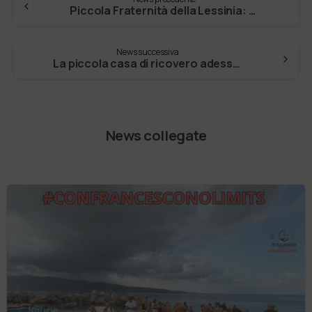
Piccola Fraternità della Lessinia: trent’anni e non sentirli
News successiva
La piccola casa di ricovero adesso è grande
News collegate
Notizie