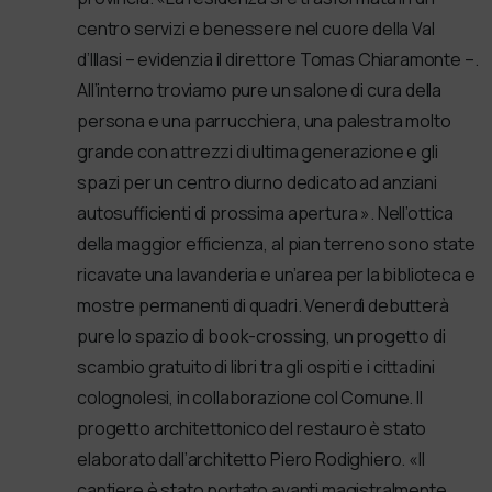
centro servizi e benessere nel cuore della Val
d’Illasi – evidenzia il direttore Tomas Chiaramonte –.
All’interno troviamo pure un salone di cura della
persona e una parrucchiera, una palestra molto
grande con attrezzi di ultima generazione e gli
spazi per un centro diurno dedicato ad anziani
autosufficienti di prossima apertura ». Nell’ottica
della maggior efficienza, al pian terreno sono state
ricavate una lavanderia e un’area per la biblioteca e
mostre permanenti di quadri. Venerdì debutterà
pure lo spazio di book-crossing, un progetto di
scambio gratuito di libri tra gli ospiti e i cittadini
colognolesi, in collaborazione col Comune. Il
progetto architettonico del restauro è stato
elaborato dall’architetto Piero Rodighiero. «Il
cantiere è stato portato avanti magistralmente