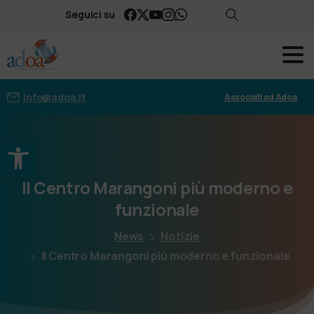
Seguici su
info@adoa.it
Associati ad Adoa
Apri la barra degli strumenti
Il
Centro
Marangoni
più
moderno
e
funzionale
News
Notizie
Il Centro Marangoni più moderno e funzionale