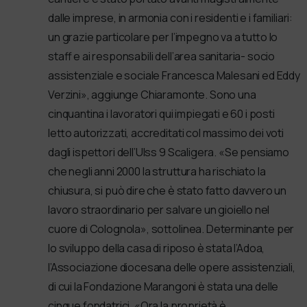
dalle imprese, in armonia con i residenti e i familiari:
un grazie particolare per l’impegno va a tutto lo
staff e ai responsabili dell’area sanitaria- socio
assistenziale e sociale Francesca Malesani ed Eddy
Verzini», aggiunge Chiaramonte. Sono una
cinquantina i lavoratori qui impiegati e 60 i posti
letto autorizzati, accreditati col massimo dei voti
dagli ispettori dell’Ulss 9 Scaligera. «Se pensiamo
che negli anni 2000 la struttura ha rischiato la
chiusura, si può dire che è stato fatto davvero un
lavoro straordinario per salvare un gioiello nel
cuore di Colognola», sottolinea. Determinante per
lo sviluppo della casa di riposo è stata l’Adoa,
l’Associazione diocesana delle opere assistenziali,
di cui la Fondazione Marangoni è stata una delle
cinque fondatrici. «Ora la proprietà è