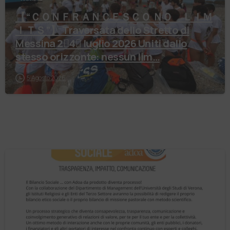
【 “ＣＯＮＦＲＡＮＣＥＳＣＯ ＮＯ ＬＩＭ
ＩＴＳ”】 Traversata dello Stretto di
Messina 2⃣4⃣ luglio 2026 Uniti dallo
stesso orizzonte: nessun lim…
5 Agosto 2026