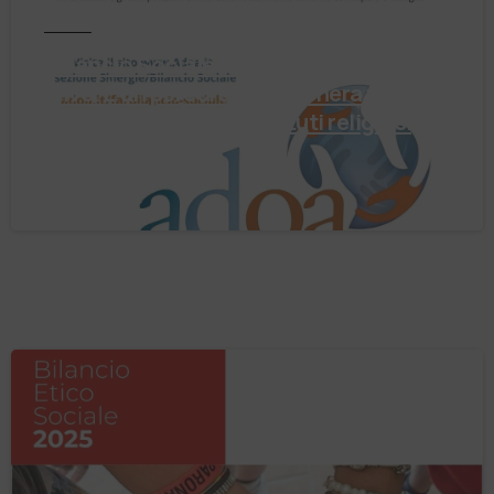
Notizie
Il Bilancio Sociale non è un punto di
arrivo. È un percorso che genera valore!
Negli ultimi anni enti, istituti religiosi,
fondazioni e …
4 Agosto 2026