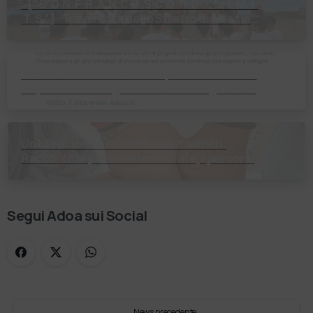
【 “ＣＯＮＦＲＡＮＣＥＳＣＯ ＮＯ ＬＩＭＩ
ＴＳ”】 Traversata dello Stretto di Messina
2⃣4⃣ luglio 2026 Uniti dallo stesso
orizzonte: nessun lim…
Il Bilancio Sociale non è un punto di arrivo. È
un percorso che genera valore! Negli ultimi
anni enti, istituti religiosi, fondazioni e …
Un bilancio non racconta solo numeri.
Racconta le persone incontrate, i percorsi
costruiti, le relazioni nate e il cambiamento
generato. P…
Segui Adoa sui Social
News precedente