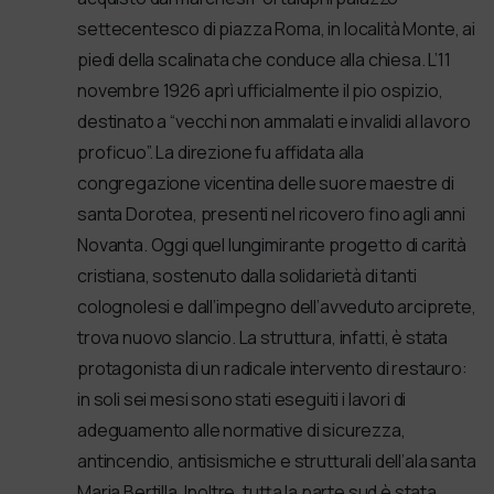
settecentesco di piazza Roma, in località Monte, ai
piedi della scalinata che conduce alla chiesa. L’11
novembre 1926 aprì ufficialmente il pio ospizio,
destinato a “vecchi non ammalati e invalidi al lavoro
proficuo”. La direzione fu affidata alla
congregazione vicentina delle suore maestre di
santa Dorotea, presenti nel ricovero fino agli anni
Novanta. Oggi quel lungimirante progetto di carità
cristiana, sostenuto dalla solidarietà di tanti
colognolesi e dall’impegno dell’avveduto arciprete,
trova nuovo slancio. La struttura, infatti, è stata
protagonista di un radicale intervento di restauro:
in soli sei mesi sono stati eseguiti i lavori di
adeguamento alle normative di sicurezza,
antincendio, antisismiche e strutturali dell’ala santa
Maria Bertilla. Inoltre, tutta la parte sud è stata