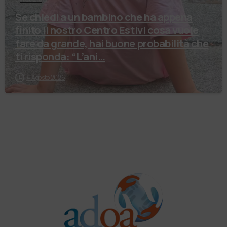
Se chiedi a un bambino che ha appena
finito il nostro Centro Estivi cosa vuole
fare da grande, hai buone probabilità che
ti risponda: “L’ani…
4 Agosto 2026