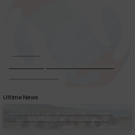
Associati Subito
Entra a far parte del mondo Adoa
Richiedi Informazioni
Ultime News
【 “ＣＯＮＦＲＡＮＣＥＳＣＯ ＮＯ ＬＩＭＩ
ＴＳ”】 Traversata dello Stretto di Messina
2⃣4⃣ luglio 2026 Uniti dallo stesso
orizzonte: nessun lim…