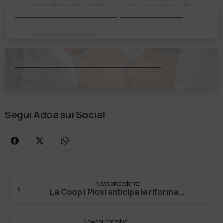
Il Bilancio Sociale non è un punto di arrivo. È
un percorso che genera valore! Negli ultimi
anni enti, istituti religiosi, fondazioni e …
Un bilancio non racconta solo numeri.
Racconta le persone incontrate, i percorsi
costruiti, le relazioni nate e il cambiamento
generato. P…
Segui Adoa sui Social
News precedente
La Coop i Piosi anticipa la riforma del sociale
News successiva