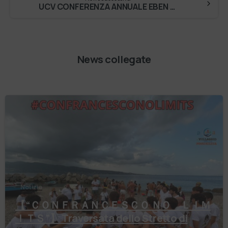
UCV CONFERENZA ANNUALE EBEN 2019
News collegate
Notizie
【 “ＣＯＮＦＲＡＮＣＥＳＣＯ ＮＯ ＬＩＭ
ＩＴＳ”】 Traversata dello Stretto di