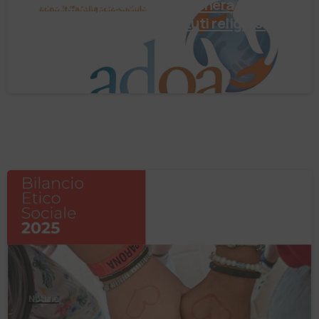
arrivo. È un percorso che genera valore!
Negli ultimi anni enti, istituti religiosi,
fondazioni e …
4 Agosto 2026
Notizie