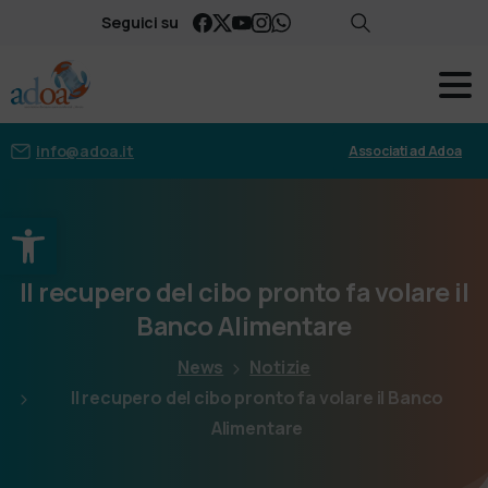
Seguici su
info@adoa.it
Associati ad Adoa
Apri la barra degli strumenti
Il
recupero
del
cibo
pronto
fa
volare
il
Banco
Alimentare
News
Notizie
Il recupero del cibo pronto fa volare il Banco
Alimentare