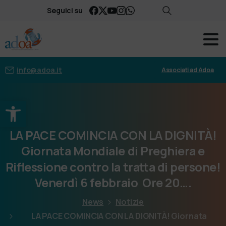
Seguici su
info@adoa.it
Associati ad Adoa
Apri la barra degli strumenti
LA
PACE
COMINCIA
CON
LA
DIGNITÀ!
Giornata
Mondiale
di
Preghiera
e
Riflessione
contro
la
tratta
di
persone!
Venerdì
6
febbraio
Ore
20….
News
Notizie
LA PACE COMINCIA CON LA DIGNITÀ! Giornata