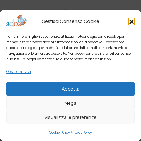
News
Gestisci Consenso Cookie
Comunicati
Per fornire le migliori esperienze, utilizziamo tecnologie come i cookie per
Newsletter
memorizzare e/o accedere alle informazioni del dispositivo. Il consenso a
queste tecnologie ci permetterà di elaborare dati come il comportamento di
navigazione o ID unici su questo sito. Non acconsentire o ritirare il consenso
può influire negativamente su alcune caratteristiche e funzioni.
Gestisci servizi
Accetta
Nega
Visualizza le preferenze
Cookie Policy
Privacy Policy