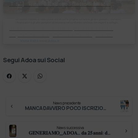
ＴＳ”】 Traversata dello Stretto di Messina
2⃣4⃣ luglio 2026 Uniti dallo stesso
orizzonte: nessun lim…
Il Bilancio Sociale non è un punto di arrivo. È
un percorso che genera valore! Negli ultimi
anni enti, istituti religiosi, fondazioni e …
Segui Adoa sui Social
News precedente
MANCA DAVVERO POCO ISCRIZIONI entro 8 FEBBRAIO 2026 Vuoi fare la differenza nella gestione dei servizi sociosanitari? L’Università di V…
News successiva
𝐆𝐄𝐍𝐄𝐑𝐈𝐀𝐌𝐎_𝐀𝐃𝐎𝐀… 𝐝𝐚 𝟐𝟓 𝐚𝐧𝐧𝐢: 𝐝𝐚𝐥𝐥𝐞 𝐫𝐚𝐝𝐢𝐜𝐢 𝐚𝐢 𝐟𝐫𝐮𝐭𝐭𝐢! Ci sono storie che non si limitano a essere ricordate. Storie che continuano a gener…