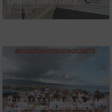
Fondazione Gobetti è salito in …
8 Agosto 2026
Notizie
【 “ＣＯＮＦＲＡＮＣＥＳＣＯ ＮＯ ＬＩＭ
ＩＴＳ”】 Traversata dello Stretto di