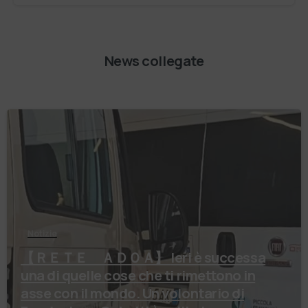
News collegate
Notizie
【 ＲＥＴＥ ＡＤＯＡ】 Ieri è successa
una di quelle cose che ti rimettono in
asse con il mondo. Un volontario di