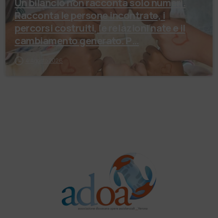
Un bilancio non racconta solo numeri.
Racconta le persone incontrate, i
percorsi costruiti, le relazioni nate e il
cambiamento generato. P…
4 Agosto 2026