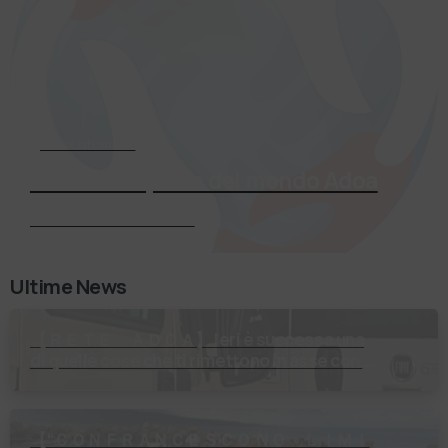
Associati Subito
Entra a far parte del mondo Adoa
Richiedi Informazioni
Ultime News
【 ＲＥＴＥ ＡＤＯＡ】 Ieri è successa una
di quelle cose che ti rimettono in asse con il
mondo. Un volontario di Fondazione Gobetti
è salito in …
【 “ＣＯＮＦＲＡＮＣＥＳＣＯ ＮＯ ＬＩＭＩ