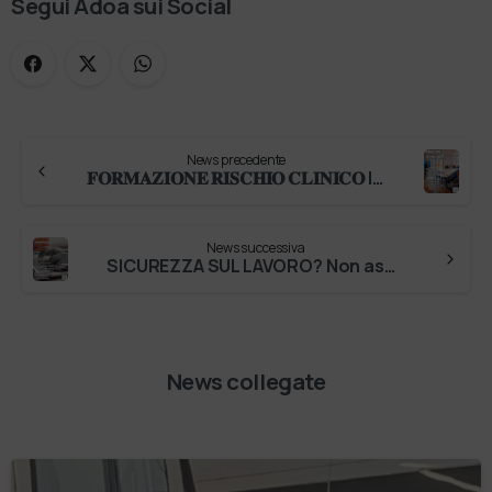
Segui Adoa sui Social
News precedente
𝐅𝐎𝐑𝐌𝐀𝐙𝐈𝐎𝐍𝐄 𝐑𝐈𝐒𝐂𝐇𝐈𝐎 𝐂𝐋𝐈𝐍𝐈𝐂𝐎 Il Villaggio delle Possibilità Società Benefit, promuove un nuovo percorso formativo dedicato al rischio clini…
News successiva
SICUREZZA SUL LAVORO? Non aspettare! Il corso FORMAZIONE LAVORATORI GENERALE sviluppato da Il Villaggio delle Possibilità in e-learning è…
News collegate