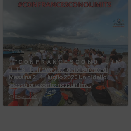
Notizie
【 “ＣＯＮＦＲＡＮＣＥＳＣＯ ＮＯ ＬＩＭ
ＩＴＳ”】 Traversata dello Stretto di
Messina 2⃣4⃣ luglio 2026 Uniti dallo
stesso orizzonte: nessun lim…
5 Agosto 2026