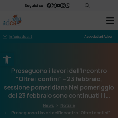
Seguici su
info@adoa.it
Associati ad Adoa
Apri la barra degli strumenti
Proseguono
i
lavori
dell'Incontro
“Oltre
i
confini”
–
23
febbraio,
sessione
pomeridiana Nel
pomeriggio
del
23
febbraio
sono
continuati
i
l…
News
Notizie
Proseguono i lavori dell’Incontro “Oltre i confini” –