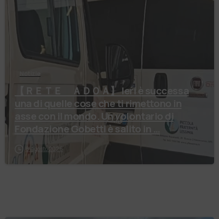
Notizie
【 ＲＥＴＥ ＡＤＯＡ】 Ieri è successa
una di quelle cose che ti rimettono in
asse con il mondo. Un volontario di
Fondazione Gobetti è salito in …
8 Agosto 2026