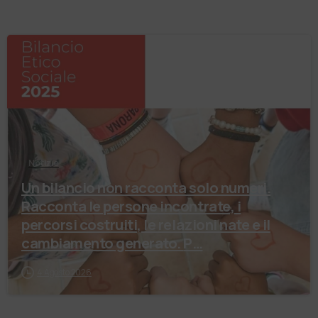
Notizie
Un bilancio non racconta solo numeri.
Racconta le persone incontrate, i
percorsi costruiti, le relazioni nate e il
cambiamento generato. P…
4 Agosto 2026