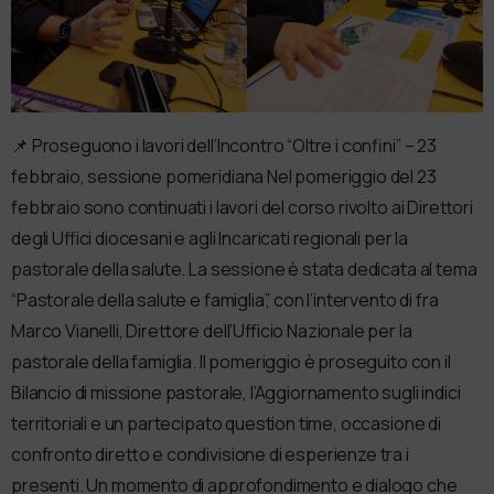
📌 Proseguono i lavori dell’Incontro “Oltre i confini” – 23
febbraio, sessione pomeridiana Nel pomeriggio del 23
febbraio sono continuati i lavori del corso rivolto ai Direttori
degli Uffici diocesani e agli Incaricati regionali per la
pastorale della salute. La sessione è stata dedicata al tema
“Pastorale della salute e famiglia”, con l’intervento di fra
Marco Vianelli, Direttore dell’Ufficio Nazionale per la
pastorale della famiglia. Il pomeriggio è proseguito con il
Bilancio di missione pastorale, l’Aggiornamento sugli indici
territoriali e un partecipato question time, occasione di
confronto diretto e condivisione di esperienze tra i
presenti. Un momento di approfondimento e dialogo che