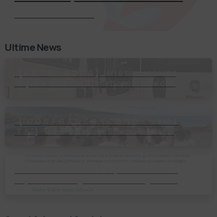
Richiedi Informazioni
Ultime News
【 ＲＥＴＥ ＡＤＯＡ】 Ieri è successa una
di quelle cose che ti rimettono in asse con il
mondo. Un volontario di Fondazione Gobetti
è salito in …
【 “ＣＯＮＦＲＡＮＣＥＳＣＯ ＮＯ ＬＩＭＩ
ＴＳ”】 Traversata dello Stretto di Messina
2⃣4⃣ luglio 2026 Uniti dallo stesso
orizzonte: nessun lim…
Il Bilancio Sociale non è un punto di arrivo. È
un percorso che genera valore! Negli ultimi
anni enti, istituti religiosi, fondazioni e …