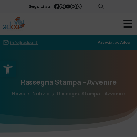
Seguici su
info@adoa.it
Associati ad Adoa
Apri la barra degli strumenti
Rassegna
Stampa
–
Avvenire
News
Notizie
Rassegna Stampa – Avvenire