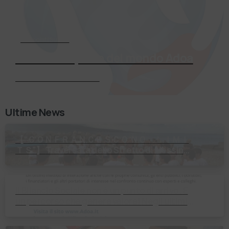
Associati Subito
Entra a far parte del mondo Adoa
Richiedi Informazioni
Ultime News
【 “ＣＯＮＦＲＡＮＣＥＳＣＯ ＮＯ ＬＩＭＩ
ＴＳ”】 Traversata dello Stretto di Messina
2⃣4⃣ luglio 2026 Uniti dallo stesso
orizzonte: nessun lim…
Il Bilancio Sociale non è un punto di arrivo. È
un percorso che genera valore! Negli ultimi
anni enti, istituti religiosi, fondazioni e …