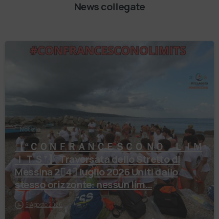
News collegate
Notizie
【 “ＣＯＮＦＲＡＮＣＥＳＣＯ ＮＯ ＬＩＭ
ＩＴＳ”】 Traversata dello Stretto di
Messina 2⃣4⃣ luglio 2026 Uniti dallo
stesso orizzonte: nessun lim…
5 Agosto 2026