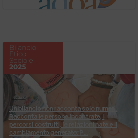
Notizie
Un bilancio non racconta solo numeri.
Racconta le persone incontrate, i
percorsi costruiti, le relazioni nate e il
cambiamento generato. P…