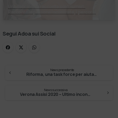
Un bilancio non racconta solo numeri.
Racconta le persone incontrate, i percorsi
costruiti, le relazioni nate e il cambiamento
generato. P…
Segui Adoa sui Social
News precedente
Riforma, una task force per aiutare ad attuarla
News successiva
Verona Assisi 2020 – Ultimo incontro di preparazione