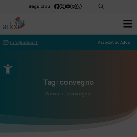
Seguici su
info@adoa.it
Associati ad Adoa
Apri la barra degli strumenti
Tag:
convegno
News
convegno