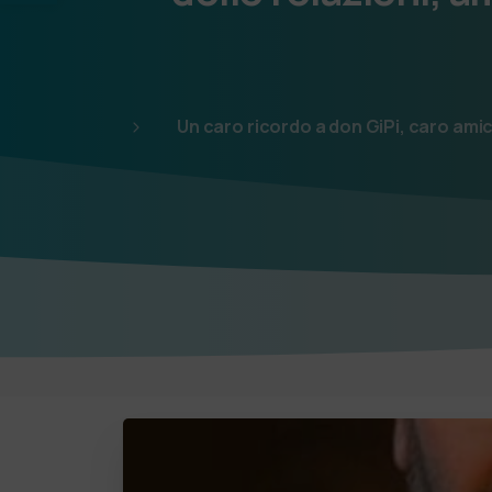
Un caro ricordo a don GiPi, caro ami