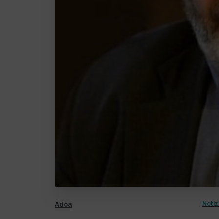
Adoa
Notiz