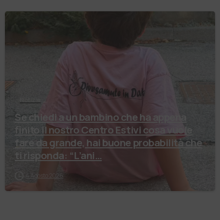
Notizie
Se chiedi a un bambino che ha appena
finito il nostro Centro Estivi cosa vuole
fare da grande, hai buone probabilità che
ti risponda: “L’ani…
4 Agosto 2026