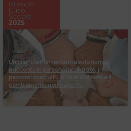
Notizie
Un bilancio non racconta solo numeri.
Racconta le persone incontrate, i
percorsi costruiti, le relazioni nate e il
cambiamento generato. P…
4 Agosto 2026