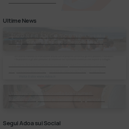
Richiedi Informazioni
Ultime News
【 “ＣＯＮＦＲＡＮＣＥＳＣＯ ＮＯ ＬＩＭＩ
ＴＳ”】 Traversata dello Stretto di Messina
2⃣4⃣ luglio 2026 Uniti dallo stesso
orizzonte: nessun lim…
Il Bilancio Sociale non è un punto di arrivo. È
un percorso che genera valore! Negli ultimi
anni enti, istituti religiosi, fondazioni e …
Un bilancio non racconta solo numeri.
Racconta le persone incontrate, i percorsi
costruiti, le relazioni nate e il cambiamento
generato. P…
Segui Adoa sui Social