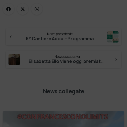
News precedente
6° Cantiere Adoa – Programma
News successiva
Elisabetta Elio viene oggi premiata per il suo impegno nel tempo della pandemia per la cura degli anziani ospiti nella Pia Opera Ciccarelli …
News collegate