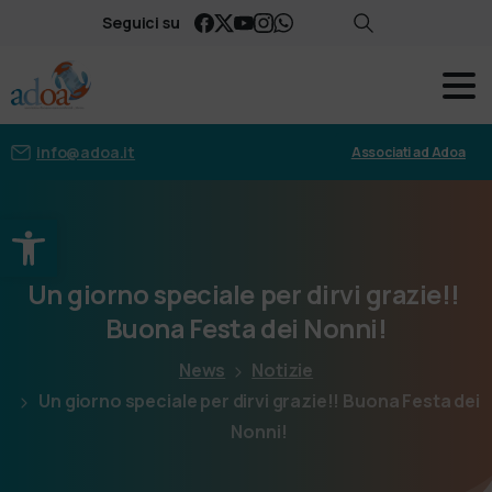
Seguici su
info@adoa.it
Associati ad Adoa
Apri la barra degli strumenti
Un
giorno
speciale
per
dirvi
grazie!!
Buona
Festa
dei
Nonni!
News
Notizie
Un giorno speciale per dirvi grazie!! Buona Festa dei
Nonni!