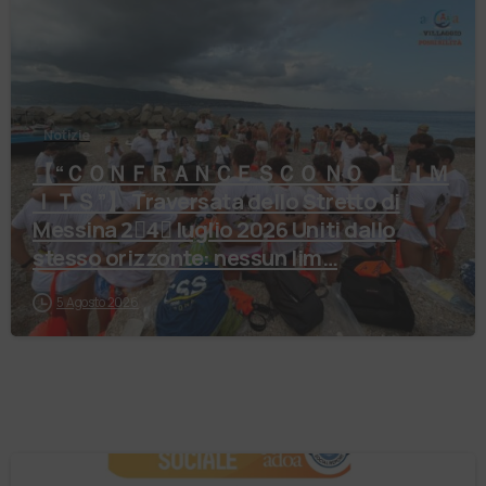
Notizie
【 “ＣＯＮＦＲＡＮＣＥＳＣＯ ＮＯ ＬＩＭ
ＩＴＳ”】 Traversata dello Stretto di
Messina 2⃣4⃣ luglio 2026 Uniti dallo
stesso orizzonte: nessun lim…
5 Agosto 2026