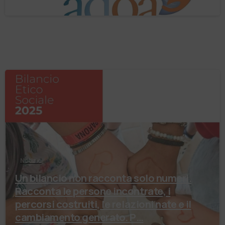
Notizie
Un bilancio non racconta solo numeri.
Racconta le persone incontrate, i
percorsi costruiti, le relazioni nate e il
cambiamento generato. P…