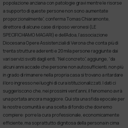
popolazione anziana con patologie gravi mentre le risorse
a supporto di queste persone non sono aumentate
proporzionalmente”, conferma Tomas Chiaramonte,
direttore di alcune case di riposo veronesi (LE
SPECIFICHIAMO MAGARI) e dell’Adoa, l’associazione
Diocesana Opere Assistenziali di Verona che conta più di
trenta strutture aderenti e 20 mila persone raggiunte dai
vari servizi svolti dagli enti. “Nel concreto”, aggiunge, “da
alcuni anni accade che persone non autosufficienti, non più
in grado di rimanere nella propria casa si trovano a ritardare
il loro ingresso nei luoghi di cura istituzionalizzati. I dati ci
suggeriscono che, nei prossimi vent’anni, il fenomeno avrà
una portata ancora maggiore. Qui sta una sfida epocale per
le nostre comunità e una scelta di fondo che dovremo
compiere: porre la cura professionale, economicamente
efficiente, ma soprattutto dignitosa della persona in cima