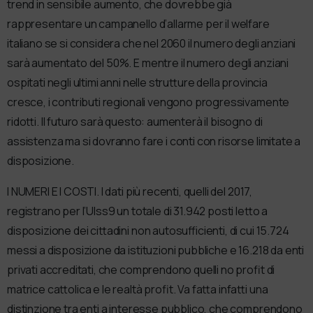
trend in sensibile aumento, che dovrebbe già
rappresentare un campanello d’allarme per il welfare
italiano se si considera che nel 2060 il numero degli anziani
sarà aumentato del 50%. E mentre il numero degli anziani
ospitati negli ultimi anni nelle strutture della provincia
cresce, i contributi regionali vengono progressivamente
ridotti. Il futuro sarà questo: aumenterà il bisogno di
assistenza ma si dovranno fare i conti con risorse limitate a
disposizione.
I NUMERI E I COSTI. I dati più recenti, quelli del 2017,
registrano per l’Ulss9 un totale di 31.942 posti letto a
disposizione dei cittadini non autosufficienti, di cui 15.724
messi a disposizione da istituzioni pubbliche e 16.218 da enti
privati accreditati, che comprendono quelli no profit di
matrice cattolica e le realtà profit. Va fatta infatti una
distinzione tra enti a interesse pubblico, che comprendono