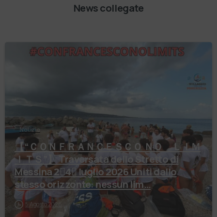
News collegate
Notizie
【 “ＣＯＮＦＲＡＮＣＥＳＣＯ ＮＯ ＬＩＭ
ＩＴＳ”】 Traversata dello Stretto di
Messina 2⃣4⃣ luglio 2026 Uniti dallo
stesso orizzonte: nessun lim…
5 Agosto 2026