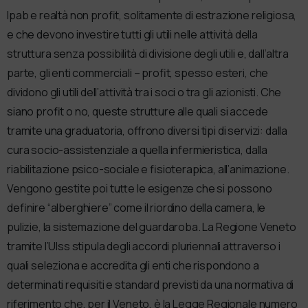
Ipab e realtà non profit, solitamente di estrazione religiosa,
e che devono investire tutti gli utili nelle attività della
struttura senza possibilità di divisione degli utili e, dall’altra
parte, gli enti commerciali – profit, spesso esteri, che
dividono gli utili dell’attività tra i soci o tra gli azionisti. Che
siano profit o no, queste strutture alle quali si accede
tramite una graduatoria, offrono diversi tipi di servizi: dalla
cura socio-assistenziale a quella infermieristica, dalla
riabilitazione psico-sociale e fisioterapica, all’animazione.
Vengono gestite poi tutte le esigenze che si possono
definire “alberghiere” come il riordino della camera, le
pulizie, la sistemazione del guardaroba. La Regione Veneto
tramite l’Ulss stipula degli accordi pluriennali attraverso i
quali seleziona e accredita gli enti che rispondono a
determinati requisiti e standard previsti da una normativa di
riferimento che, per il Veneto, è la Legge Regionale numero