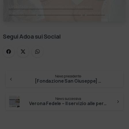
Un bilancio non racconta solo numeri.
Racconta le persone incontrate, i percorsi
costruiti, le relazioni nate e il cambiamento
generato. P…
Segui Adoa sui Social
News precedente
[Fondazione San Giuseppe] …
News successiva
Verona Fedele – Il servizio alle persone sta nel Dna dell’Adoa