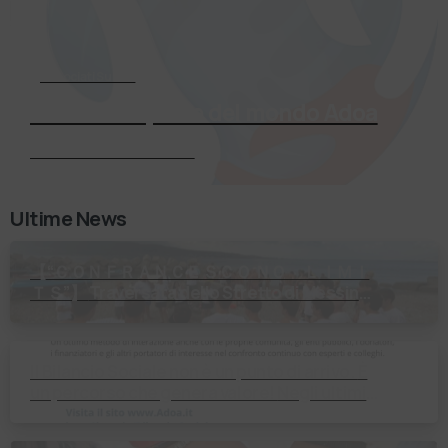
Associati Subito
Entra a far parte del mondo Adoa
Richiedi Informazioni
Ultime News
【 “ＣＯＮＦＲＡＮＣＥＳＣＯ ＮＯ ＬＩＭＩ
ＴＳ”】 Traversata dello Stretto di Messina
2⃣4⃣ luglio 2026 Uniti dallo stesso
orizzonte: nessun lim…
Il Bilancio Sociale non è un punto di arrivo. È
un percorso che genera valore! Negli ultimi
anni enti, istituti religiosi, fondazioni e …