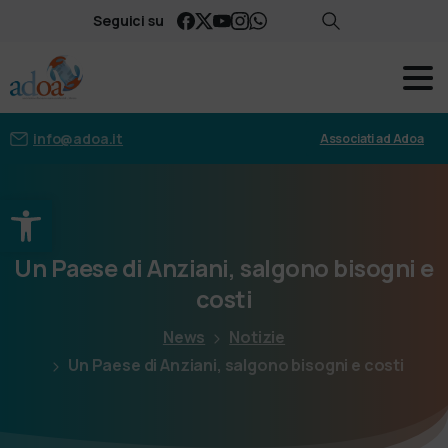
Seguici su
info@adoa.it
Associati ad Adoa
Apri la barra degli strumenti
Un
Paese
di
Anziani,
salgono
bisogni
e
costi
News
Notizie
Un Paese di Anziani, salgono bisogni e costi