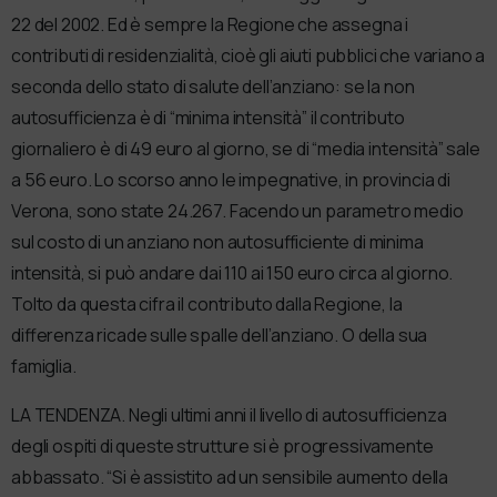
22 del 2002. Ed è sempre la Regione che assegna i
contributi di residenzialità, cioè gli aiuti pubblici che variano a
seconda dello stato di salute dell’anziano: se la non
autosufficienza è di “minima intensità” il contributo
giornaliero è di 49 euro al giorno, se di “media intensità” sale
a 56 euro. Lo scorso anno le impegnative, in provincia di
Verona, sono state 24.267. Facendo un parametro medio
sul costo di un anziano non autosufficiente di minima
intensità, si può andare dai 110 ai 150 euro circa al giorno.
Tolto da questa cifra il contributo dalla Regione, la
differenza ricade sulle spalle dell’anziano. O della sua
famiglia.
LA TENDENZA. Negli ultimi anni il livello di autosufficienza
degli ospiti di queste strutture si è progressivamente
abbassato. “Si è assistito ad un sensibile aumento della