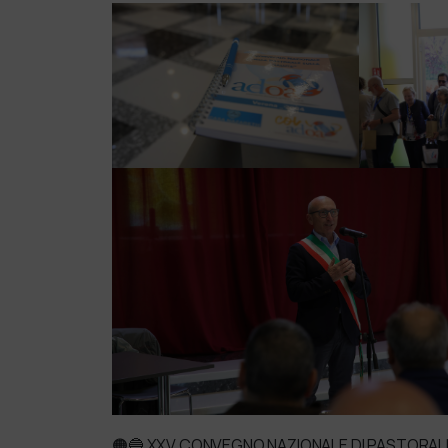
🟠🔵 XXV CONVEGNO NAZIONALE DI PASTORALE