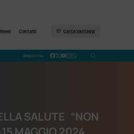
Carta Vantaggi
News
Contatti
e
Seguici su
ELLA
SALUTE
“NON
-15
MAGGIO
2024