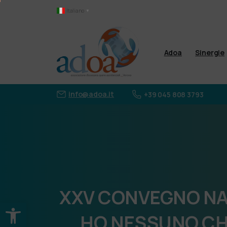
Italiano
▼
Adoa
Sinergie
info@adoa.it
+39 045 808 3793
XXV
CONVEGNO
NA
Apri la barra degli strumenti
HO
NESSUNO
CH