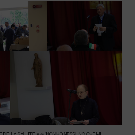
 DELLA SALUTE ✴️✳️ “NON HO NESSUNO CHE MI