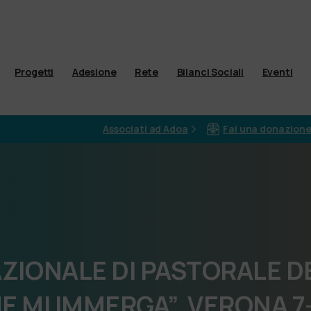
Progetti
Adesione
Rete
Bilanci Sociali
Eventi
Associati ad Adoa
Fai una donazion
ZIONALE
DI
PASTORALE
D
E
MI
IMMERGA”
VERONA
7