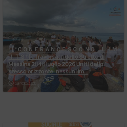
Notizie
【 “ＣＯＮＦＲＡＮＣＥＳＣＯ ＮＯ ＬＩＭ
ＩＴＳ”】 Traversata dello Stretto di
Messina 2⃣4⃣ luglio 2026 Uniti dallo
stesso orizzonte: nessun lim…
5 Agosto 2026