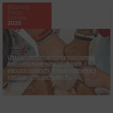
Notizie
Un bilancio non racconta solo numeri.
Racconta le persone incontrate, i
percorsi costruiti, le relazioni nate e il
cambiamento generato. P…
4 Agosto 2026