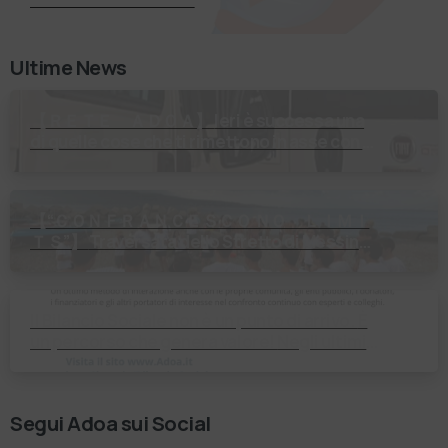
Ultime News
【 ＲＥＴＥ ＡＤＯＡ】 Ieri è successa una
di quelle cose che ti rimettono in asse con il
mondo. Un volontario di Fondazione Gobetti
è salito in …
【 “ＣＯＮＦＲＡＮＣＥＳＣＯ ＮＯ ＬＩＭＩ
ＴＳ”】 Traversata dello Stretto di Messina
2⃣4⃣ luglio 2026 Uniti dallo stesso
orizzonte: nessun lim…
Il Bilancio Sociale non è un punto di arrivo. È
un percorso che genera valore! Negli ultimi
anni enti, istituti religiosi, fondazioni e …
Segui Adoa sui Social