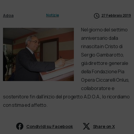
Adoa
Notizie
27 Febbraio 2019
Nel giorno del settimo
anniversario dalla
rinascita in Cristo di
Sergio Gambarotto,
già direttore generale
della Fondazione Pia
Opera Ciccarelli Onlus,
collaboratore e
sostenitore fin dall’inizio del progetto A.D.O.A., lo ricordiamo
con stima ed affetto.
Condividi su Facebook
Share on X