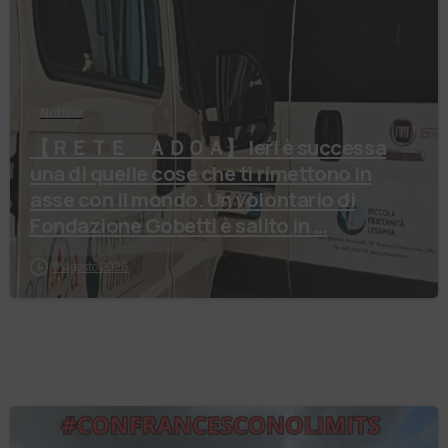
Notizie
【 ＲＥＴＥ ＡＤＯＡ】 Ieri è successa
una di quelle cose che ti rimettono in
asse con il mondo. Un volontario di
Fondazione Gobetti è salito in …
8 Agosto 2026