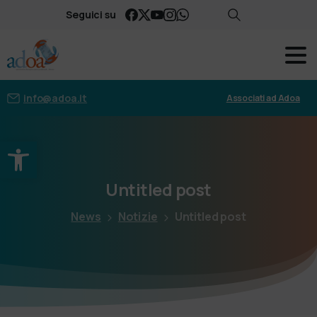
Seguici su
info@adoa.it
Associati ad Adoa
Apri la barra degli strumenti
Untitled
post
News
Notizie
Untitled post