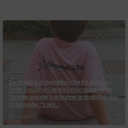
Notizie
Se chiedi a un bambino che ha appena
finito il nostro Centro Estivi cosa vuole
fare da grande, hai buone probabilità che
ti risponda: “L’ani…
4 Agosto 2026