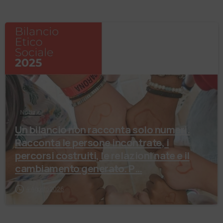
Notizie
Un bilancio non racconta solo numeri.
Racconta le persone incontrate, i
percorsi costruiti, le relazioni nate e il
cambiamento generato. P…
4 Agosto 2026