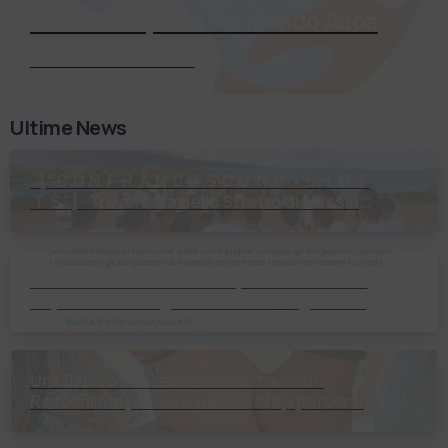
Entra a far parte del mondo Adoa
Richiedi Informazioni
Ultime News
【 “ＣＯＮＦＲＡＮＣＥＳＣＯ ＮＯ ＬＩＭＩ
ＴＳ”】 Traversata dello Stretto di Messina
2⃣4⃣ luglio 2026 Uniti dallo stesso
orizzonte: nessun lim…
Il Bilancio Sociale non è un punto di arrivo. È
un percorso che genera valore! Negli ultimi
anni enti, istituti religiosi, fondazioni e …
Un bilancio non racconta solo numeri.
Racconta le persone incontrate, i percorsi
costruiti, le relazioni nate e il cambiamento
generato. P…