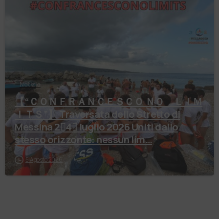
Notizie
【 “ＣＯＮＦＲＡＮＣＥＳＣＯ ＮＯ ＬＩＭ
ＩＴＳ”】 Traversata dello Stretto di
Messina 2⃣4⃣ luglio 2026 Uniti dallo
stesso orizzonte: nessun lim…
5 Agosto 2026