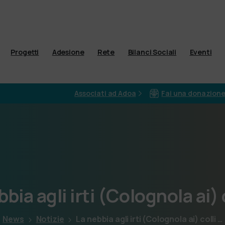
Progetti
Adesione
Rete
Bilanci Sociali
Eventi
Associati ad Adoa
Fai una donazion
bbia
agli
irti
(Colognola
ai)
News
Notizie
La nebbia agli irti (Colognola ai) colli …