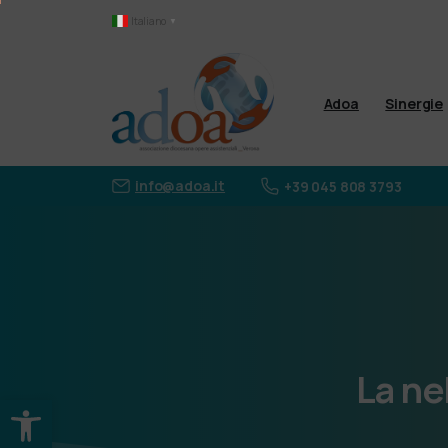
Italiano
▼
Adoa
Sinergie
info@adoa.it
+39 045 808 3793
La
ne
Apri la barra degli strumenti