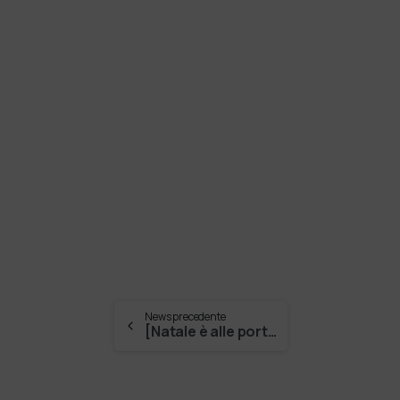
News precedente
[Natale è alle porte.. e noi siamo ancora in …