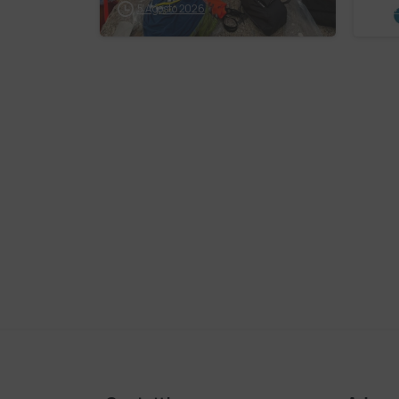
5 Agosto 2026
4
2⃣4⃣ luglio 2026
Ne
Uniti dallo stesso
ent
orizzonte: nessun
re
lim…
e 