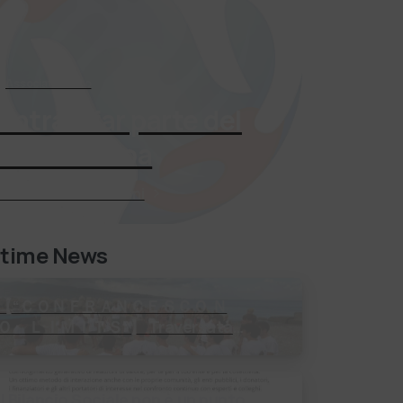
Associati Subito
Entra a far parte del
mondo Adoa
Richiedi Informazioni
ltime News
【 “ＣＯＮＦＲＡＮＣＥＳＣＯ Ｎ
Ｏ ＬＩＭＩＴＳ”】 Traversata
dello Stretto di Messina 2⃣4⃣
uglio 2026 Uniti dallo stesso
orizzonte: nessun lim…
Il Bilancio Sociale non è un punto