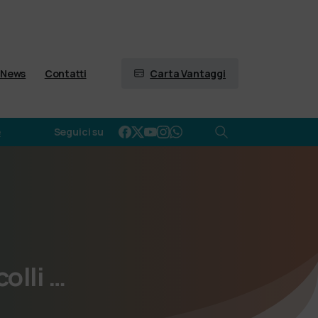
Carta Vantaggi
News
Contatti
e
Seguici su
colli
…