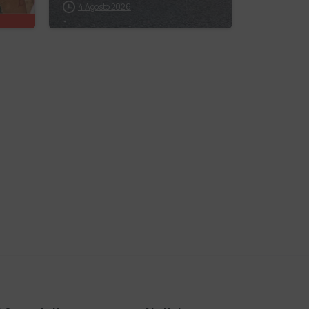
4 Agosto 2026
,
fare da grande, hai
 il
buone probabilità
che ti risponda:
“L’ani…