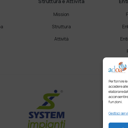
Struttura e Attività
Ent
Mission
oa
Struttura
En
i
Attività
Ent
Per fornire l
accedere alle
elaborare dat
acconsentire 
funzioni.
Gestisci servi