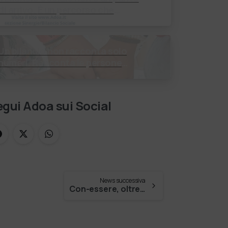
i arrivo. È un percorso che
enera valore! Negli ultimi anni
enti, istituti religiosi, fondazioni
e …
Un bilancio non racconta solo
numeri. Racconta le persone
incontrate, i percorsi costruiti, le
relazioni nate e il cambiamento
generato. P…
gui Adoa sui Social
News successiva
Con-essere, oltre le parole. …