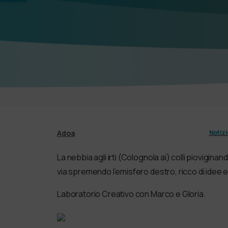
Adoa
Notizi
La nebbia agli irti (Colognola ai) colli pioviginan
via spremendo l’emisfero destro, ricco di idee e 
Laboratorio Creativo con Marco e Gloria.