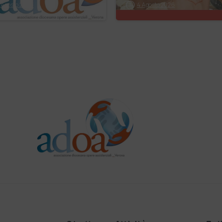
 Agosto 2026
4 Agosto 2026
gli ultimi anni
percorsi costruiti
i, istituti
le relazioni nate e
ligiosi, fondazioni
cambiamento
…
generato. P…