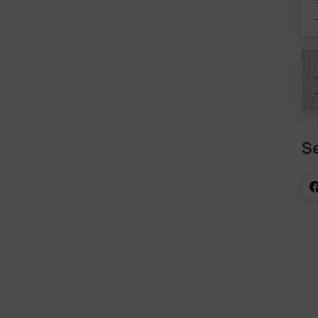
d
g
Se