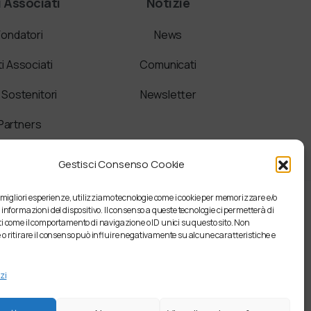
i Associati
Notizie
Fondatori
News
ti Associati
Comunicati
i Sostenitori
Newsletter
Partners
Gestisci Consenso Cookie
e migliori esperienze, utilizziamo tecnologie come i cookie per memorizzare e/o
 informazioni del dispositivo. Il consenso a queste tecnologie ci permetterà di
i come il comportamento di navigazione o ID unici su questo sito. Non
o ritirare il consenso può influire negativamente su alcune caratteristiche e
zi