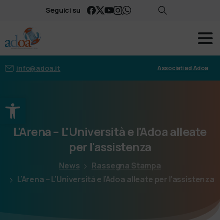
Seguici su
info@adoa.it
Associati ad Adoa
Apri la barra degli strumenti
L'Arena
–
L'Università
e
l'Adoa
alleate
per
l'assistenza
News
Rassegna Stampa
L’Arena – L’Università e l’Adoa alleate per l’assistenza