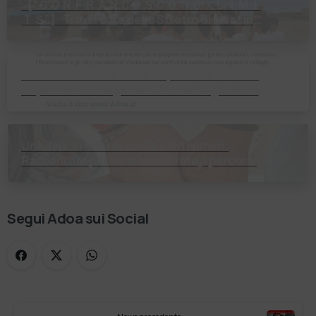
【 “ＣＯＮＦＲＡＮＣＥＳＣＯ ＮＯ ＬＩＭＩ
ＴＳ”】 Traversata dello Stretto di Messina
2⃣4⃣ luglio 2026 Uniti dallo stesso
orizzonte: nessun lim…
Il Bilancio Sociale non è un punto di arrivo. È
un percorso che genera valore! Negli ultimi
anni enti, istituti religiosi, fondazioni e …
Un bilancio non racconta solo numeri.
Racconta le persone incontrate, i percorsi
costruiti, le relazioni nate e il cambiamento
generato. P…
Segui Adoa sui Social